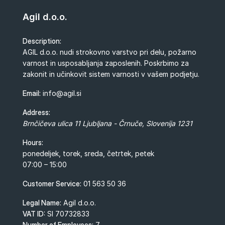
Agil d.o.o.
Description:
AGIL d.o.o. nudi strokovno varstvo pri delu, požarno
varnost in usposabljanja zaposlenih. Poskrbimo za
zakonit in učinkovit sistem varnosti v vašem podjetju.
Email:
info@agil.si
Address:
Brnčičeva ulica 11
Ljubljana - Črnuče
,
Slovenija
1231
Hours:
ponedeljek, torek, sreda, četrtek, petek
07:00 – 15:00
Customer Service:
01 563 50 36
Legal Name:
Agil d.o.o.
VAT ID:
SI 70732833
Number of Employees:
7