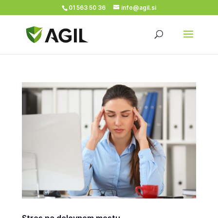
01 563 50 36
info@agil.si
Stres na delovnem mestu