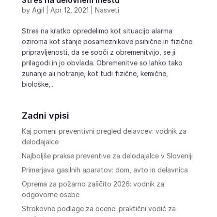
by
Agil
|
Apr 12, 2021
|
Nasveti
Stres na kratko opredelimo kot situacijo alarma
oziroma kot stanje posameznikove psihične in fizične
pripravljenosti, da se sooči z obremenitvijo, se ji
prilagodi in jo obvlada. Obremenitve so lahko tako
zunanje ali notranje, kot tudi fizične, kemične,
biološke,...
Zadni vpisi
Kaj pomeni preventivni pregled delavcev: vodnik za
delodajalce
Najboljše prakse preventive za delodajalce v Sloveniji
Primerjava gasilnih aparatov: dom, avto in delavnica
Oprema za požarno zaščito 2026: vodnik za
odgovorne osebe
Strokovne podlage za ocene: praktični vodič za