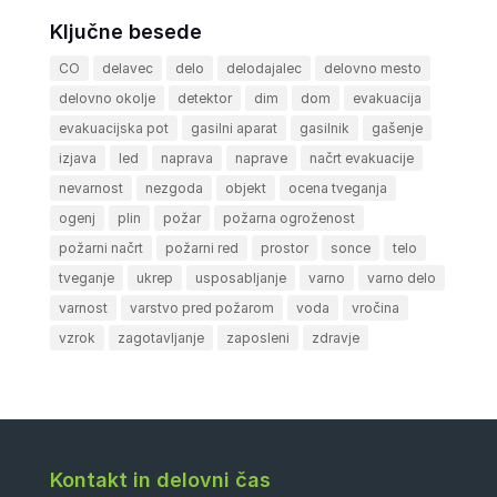
Ključne besede
CO
delavec
delo
delodajalec
delovno mesto
delovno okolje
detektor
dim
dom
evakuacija
evakuacijska pot
gasilni aparat
gasilnik
gašenje
izjava
led
naprava
naprave
načrt evakuacije
nevarnost
nezgoda
objekt
ocena tveganja
ogenj
plin
požar
požarna ogroženost
požarni načrt
požarni red
prostor
sonce
telo
tveganje
ukrep
usposabljanje
varno
varno delo
varnost
varstvo pred požarom
voda
vročina
vzrok
zagotavljanje
zaposleni
zdravje
Kontakt in delovni čas