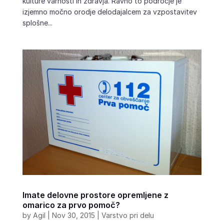
kulture varnosti in zdravja. Ravno to področje je
izjemno močno orodje delodajalcem za vzpostavitev
splošne...
Imate delovne prostore opremljene z
omarico za prvo pomoč?
by
Agil
|
Nov 30, 2015
|
Varstvo pri delu