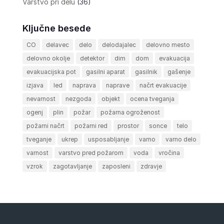
Varstvo pri delu
(36)
Ključne besede
CO
delavec
delo
delodajalec
delovno mesto
delovno okolje
detektor
dim
dom
evakuacija
evakuacijska pot
gasilni aparat
gasilnik
gašenje
izjava
led
naprava
naprave
načrt evakuacije
nevarnost
nezgoda
objekt
ocena tveganja
ogenj
plin
požar
požarna ogroženost
požarni načrt
požarni red
prostor
sonce
telo
tveganje
ukrep
usposabljanje
varno
varno delo
varnost
varstvo pred požarom
voda
vročina
vzrok
zagotavljanje
zaposleni
zdravje