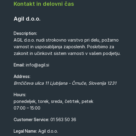
Kontakt in delovni čas
Agil d.o.o.
Description:
AGIL d.o.o. nudi strokovno varstvo pri delu, požarno
varnost in usposabljanja zaposlenih. Poskrbimo za
zakonit in učinkovit sistem varnosti v vašem podjetju.
Email:
info@agil.si
Address:
Brnčičeva ulica 11
Ljubljana - Črnuče
,
Slovenija
1231
Hours:
ponedeljek, torek, sreda, četrtek, petek
07:00 – 15:00
Customer Service:
01 563 50 36
Legal Name:
Agil d.o.o.