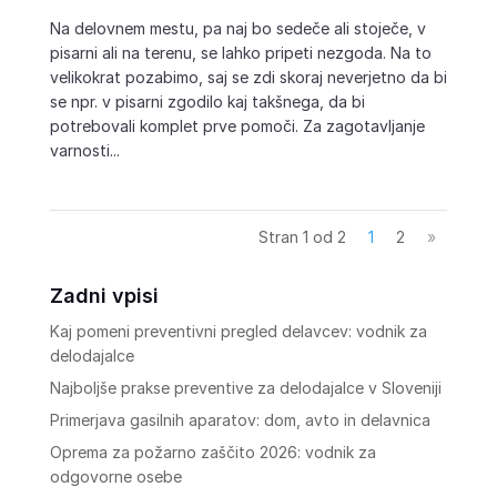
Na delovnem mestu, pa naj bo sedeče ali stoječe, v
pisarni ali na terenu, se lahko pripeti nezgoda. Na to
velikokrat pozabimo, saj se zdi skoraj neverjetno da bi
se npr. v pisarni zgodilo kaj takšnega, da bi
potrebovali komplet prve pomoči. Za zagotavljanje
varnosti...
Stran 1 od 2
1
2
»
Zadni vpisi
Kaj pomeni preventivni pregled delavcev: vodnik za
delodajalce
Najboljše prakse preventive za delodajalce v Sloveniji
Primerjava gasilnih aparatov: dom, avto in delavnica
Oprema za požarno zaščito 2026: vodnik za
odgovorne osebe