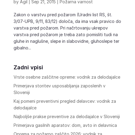
by
Agil
|
Sep 21, 2015
|
Požarna varnost
Zakon o varstvu pred požarom (Uradni list RS, št.
3/07-UPB, 9/11, 83/12) določa, da ima vsak pravico do
varstva pred požarom. Pri načrtovanju ukrepov
varstva pred požarom je treba zato pomisliti tudi na
gluhe in naglušne, slepe in slabovidne, gluhoslepe ter
gibalno...
Zadni vpisi
Vrste osebne zaščitne opreme: vodnik za delodajalce
Primerjava storitev usposabljanja zaposlenih v
Sloveniji
Kaj pomeni preventivni pregled delavcev: vodnik za
delodajalce
Najboljše prakse preventive za delodajalce v Sloveniji
Primerjava gasilnih aparatov: dom, avto in delavnica
Oprema za požarno zaščito 2026: vodnik za