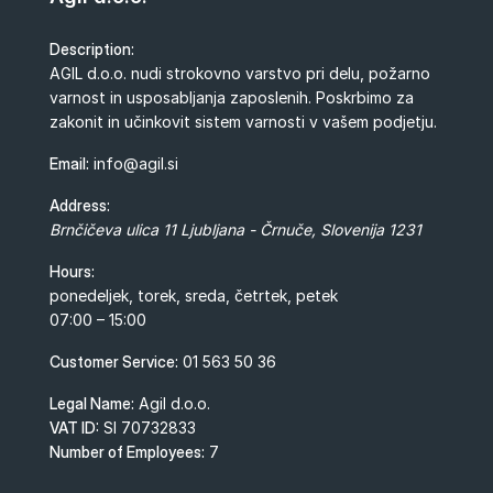
Description:
AGIL d.o.o. nudi strokovno varstvo pri delu, požarno
varnost in usposabljanja zaposlenih. Poskrbimo za
zakonit in učinkovit sistem varnosti v vašem podjetju.
Email:
info@agil.si
Address:
Brnčičeva ulica 11
Ljubljana - Črnuče
,
Slovenija
1231
Hours:
ponedeljek, torek, sreda, četrtek, petek
07:00 – 15:00
Customer Service:
01 563 50 36
Legal Name:
Agil d.o.o.
VAT ID:
SI 70732833
Number of Employees:
7