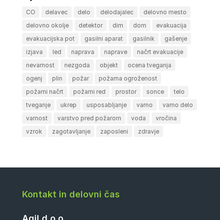
CO
delavec
delo
delodajalec
delovno mesto
delovno okolje
detektor
dim
dom
evakuacija
evakuacijska pot
gasilni aparat
gasilnik
gašenje
izjava
led
naprava
naprave
načrt evakuacije
nevarnost
nezgoda
objekt
ocena tveganja
ogenj
plin
požar
požarna ogroženost
požarni načrt
požarni red
prostor
sonce
telo
tveganje
ukrep
usposabljanje
varno
varno delo
varnost
varstvo pred požarom
voda
vročina
vzrok
zagotavljanje
zaposleni
zdravje
Kontakt in delovni čas
Agil d.o.o.