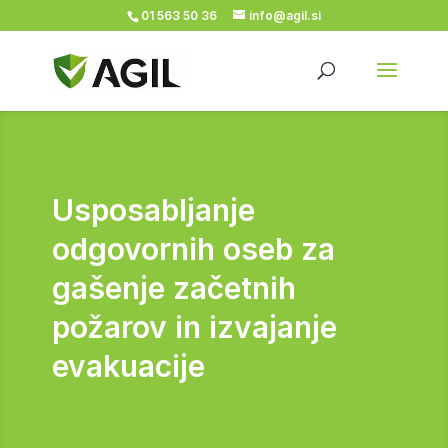
01 563 50 36
info@agil.si
Usposabljanje
odgovornih oseb za
gašenje začetnih
požarov in izvajanje
evakuacije