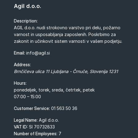
Agil d.o.o.
Description:
AGIL d.o.o. nudi strokovno varstvo pri delu, požarno
varnost in usposabljanja zaposlenih. Poskrbimo za
zakonit in učinkovit sistem varnosti v vašem podjetju.
Email:
info@agil.si
Address:
Brnčičeva ulica 11
Ljubljana - Črnuče
,
Slovenija
1231
Hours:
ponedeljek, torek, sreda, četrtek, petek
07:00 – 15:00
Customer Service:
01 563 50 36
Legal Name:
Agil d.o.o.
VAT ID:
SI 70732833
Number of Employees:
7