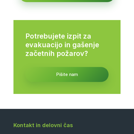
Potrebujete izpit za
evakuacijo in gašenje
začetnih požarov?
Pišite nam
Kontakt in delovni čas