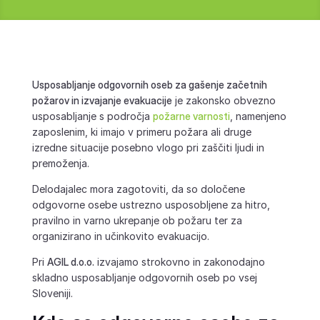
Usposabljanje odgovornih oseb za gašenje začetnih
požarov in izvajanje evakuacije
je zakonsko obvezno
usposabljanje s področja
požarne varnosti
, namenjeno
zaposlenim, ki imajo v primeru požara ali druge
izredne situacije posebno vlogo pri zaščiti ljudi in
premoženja.
Delodajalec mora zagotoviti, da so določene
odgovorne osebe ustrezno usposobljene za hitro,
pravilno in varno ukrepanje ob požaru ter za
organizirano in učinkovito evakuacijo.
Pri
AGIL d.o.o.
izvajamo strokovno in zakonodajno
skladno usposabljanje odgovornih oseb po vsej
Sloveniji.