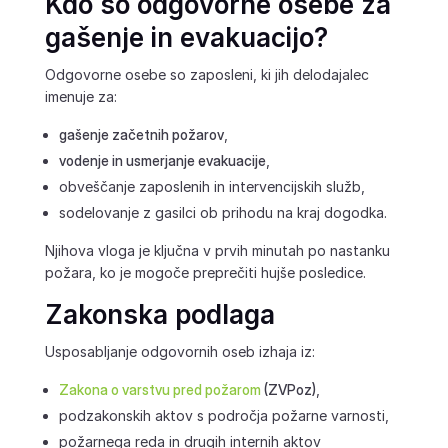
Kdo so odgovorne osebe za
gašenje in evakuacijo?
Odgovorne osebe so zaposleni, ki jih delodajalec
imenuje za:
gašenje začetnih požarov
,
vodenje in usmerjanje evakuacije
,
obveščanje zaposlenih in intervencijskih služb,
sodelovanje z gasilci ob prihodu na kraj dogodka.
Njihova vloga je ključna v prvih minutah po nastanku
požara, ko je mogoče preprečiti hujše posledice.
Zakonska podlaga
Usposabljanje odgovornih oseb izhaja iz:
Zakona o varstvu pred požarom
(ZVPoz)
,
podzakonskih aktov s področja požarne varnosti,
požarnega reda in drugih internih aktov