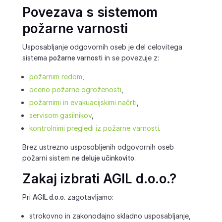
Povezava s sistemom
požarne varnosti
Usposabljanje odgovornih oseb je del celovitega
sistema
požarne varnosti
in se povezuje z:
požarnim redom
,
oceno požarne ogroženosti
,
požarnimi in evakuacijskimi načrti
,
servisom gasilnikov
,
kontrolnimi pregledi iz požarne varnosti
.
Brez ustrezno usposobljenih odgovornih oseb
požarni sistem
ne deluje učinkovito
.
Zakaj izbrati AGIL d.o.o.?
Pri
AGIL d.o.o.
zagotavljamo:
strokovno in zakonodajno skladno usposabljanje,