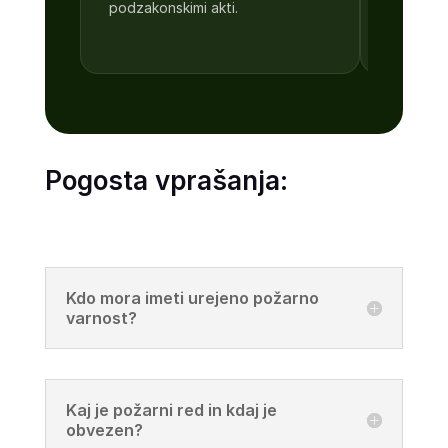
podzakonskimi akti.
Dokument
glede na
Pogosta vprašanja:
Kdo mora imeti urejeno požarno
varnost?
Kaj je požarni red in kdaj je
obvezen?