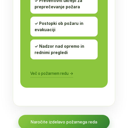
✓ Preventivni ukrepi za
preprečevanje požara
✓ Postopki ob požaru in
evakuaciji
✓ Nadzor nad opremo in
rednimi pregledi
Več o požarnem redu →
Naročite izdelavo požarnega reda