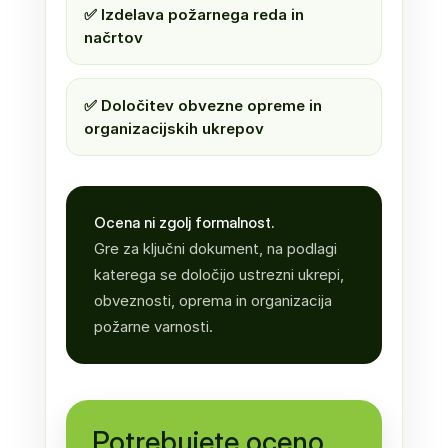
✅ Izdelava požarnega reda in
načrtov
✅ Določitev obvezne opreme in
organizacijskih ukrepov
Ocena ni zgolj formalnost.
Gre za ključni dokument, na podlagi
katerega se določijo ustrezni ukrepi,
obveznosti, oprema in organizacija
požarne varnosti.
Potrebujete oceno