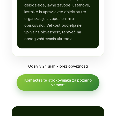
delodajalce, javne zavode, ustanove,
lastnike in upravljavce objektov ter
organizacije z zaposlenimi ali
obiskovalci. Velikost podjetja ne
vpliva na obveznost, temveč na
obseg zahtevanih ukrepov.
Odziv v 24 urah • brez obveznosti
Kontaktirajte strokovnjaka za požarno
varnost