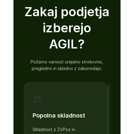
Zakaj podjetja
izberejo
AGIL?
Požarno varnost urejamo strokovno,
pregledno in skladno z zakonodajo.
⚖️
📋
Popolna skladnost
Prilag
dokum
Skladnost z ZVPoz in