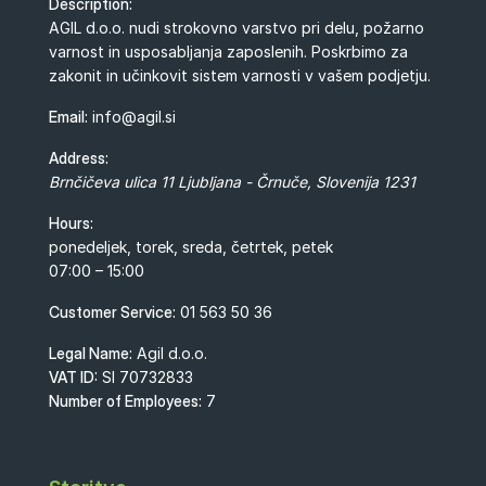
Description:
AGIL d.o.o. nudi strokovno varstvo pri delu, požarno
varnost in usposabljanja zaposlenih. Poskrbimo za
zakonit in učinkovit sistem varnosti v vašem podjetju.
Email:
info@agil.si
Address:
Brnčičeva ulica 11
Ljubljana - Črnuče
,
Slovenija
1231
Hours:
ponedeljek, torek, sreda, četrtek, petek
07:00 – 15:00
Customer Service:
01 563 50 36
Legal Name:
Agil d.o.o.
VAT ID:
SI 70732833
Number of Employees:
7