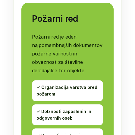
Požarni red
Požarni red je eden
najpomembnejših dokumentov
požarne varnosti in
obveznost za številne
delodajalce ter objekte.
✓ Organizacija varstva pred
požarom
✓ Dolžnosti zaposlenih in
odgovornih oseb