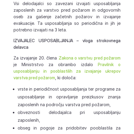
Vsi delodajalci so zavezani izvajati usposabljanja
zaposlenih za varstvo pred požarom in odgovornih
oseb za gašenje začetnih požarov in izvajanje
evakuacije. Ta usposabljanja so periodična in jih je
potrebno izvajati na 3 leta.
IZVAJALEC USPOSABLJANJA – vloga strokovnega
delavca
Za izvajanje 20. člena
Zakona o varstvu pred požarom
je Ministrstvo za obrambo izdalo
Pravilnik o
usposabljanju in pooblastilih za izvajanje ukrepov
varstva pred požarom
, ki določa:
vrste in periodičnost usposabljanja ter programe za
usposabljanje in opravljanje preizkusov znanja
zaposlenih na področju varstva pred požarom,
obveznosti delodajalca pri usposabljanju
zaposlenih,
obseg in pogoje za pridobitev pooblastila za