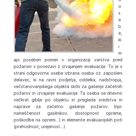
o
s
e
b
e,
ki
i
m
ajo poseben pomen v organizaciji varstva pred
požarom v povezavi z izvajanjem evakuacije. To je s
strani odgovorne osebe izbrana oseba oz. zaposleni
delavec, ki na ravni podjetja, oddelka, nadstropja,
večstanovanjskega objekta skrbi za gašenje začetnih
požarov in izvajanje evakuacije. Ta oseba se dnevno
večkrat giblje po objektu in pregleda sredstva in
naprave za začetno gašenje požarov (npr.
nameščenost gasilnikov, dostopnost opreme,
poškodbe na opremi…) in elemente evakuacijskih poti
(prehodnost, urejenost…).