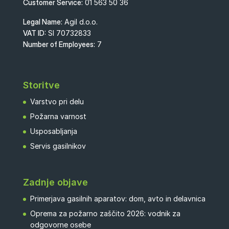
Customer Service:
01 563 50 36
Legal Name:
Agil d.o.o.
VAT ID:
SI 70732833
Number of Employees:
7
Storitve
Varstvo pri delu
Požarna varnost
Usposabljanja
Servis gasilnikov
Zadnje objave
Primerjava gasilnih aparatov: dom, avto in delavnica
Oprema za požarno zaščito 2026: vodnik za
odgovorne osebe