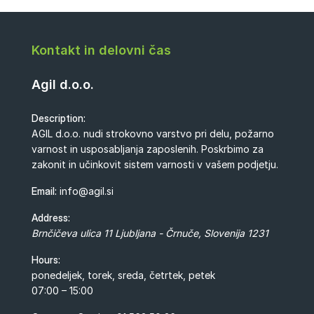
Kontakt in delovni čas
Agil d.o.o.
Description:
AGIL d.o.o. nudi strokovno varstvo pri delu, požarno
varnost in usposabljanja zaposlenih. Poskrbimo za
zakonit in učinkovit sistem varnosti v vašem podjetju.
Email:
info@agil.si
Address:
Brnčičeva ulica 11
Ljubljana - Črnuče
,
Slovenija
1231
Hours:
ponedeljek, torek, sreda, četrtek, petek
07:00 – 15:00