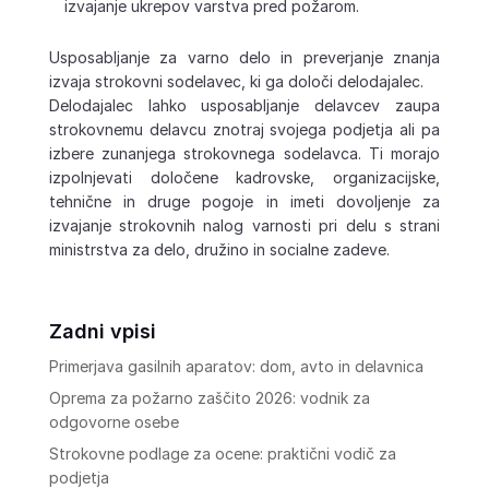
izvajanje ukrepov varstva pred požarom.
Usposabljanje za varno delo in preverjanje znanja
izvaja strokovni sodelavec, ki ga določi delodajalec.
Delodajalec lahko usposabljanje delavcev zaupa
strokovnemu delavcu znotraj svojega podjetja ali pa
izbere zunanjega strokovnega sodelavca. Ti morajo
izpolnjevati določene kadrovske, organizacijske,
tehnične in druge pogoje in imeti dovoljenje za
izvajanje strokovnih nalog varnosti pri delu s strani
ministrstva za delo, družino in socialne zadeve.
Zadni vpisi
Primerjava gasilnih aparatov: dom, avto in delavnica
Oprema za požarno zaščito 2026: vodnik za
odgovorne osebe
Strokovne podlage za ocene: praktični vodič za
podjetja