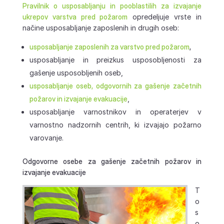
Pravilnik o usposabljanju in pooblastilih za izvajanje
ukrepov varstva pred požarom
opredeljuje vrste in
načine usposabljanje zaposlenih in drugih oseb:
usposabljanje zaposlenih za varstvo pred požarom
,
usposabljanje in preizkus usposobljenosti za
gašenje usposobljenih oseb,
usposabljanje oseb, odgovornih za gašenje začetnih
požarov in izvajanje evakuacije
,
usposabljanje varnostnikov in operaterjev v
varnostno nadzornih centrih, ki izvajajo požarno
varovanje.
Odgovorne osebe za gašenje začetnih požarov in
izvajanje evakuacije
T
o
s
o