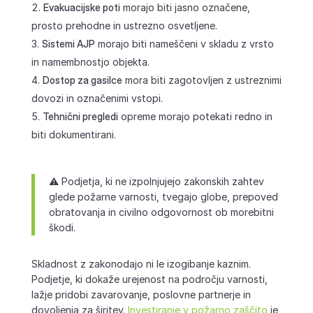
Evakuacijske poti
morajo biti jasno označene,
prosto prehodne in ustrezno osvetljene.
Sistemi AJP
morajo biti nameščeni v skladu z vrsto
in namembnostjo objekta.
Dostop za gasilce
mora biti zagotovljen z ustreznimi
dovozi in označenimi vstopi.
Tehnični pregledi
opreme morajo potekati redno in
biti dokumentirani.
⚠️ Podjetja, ki ne izpolnjujejo zakonskih zahtev
glede požarne varnosti, tvegajo globe, prepoved
obratovanja in civilno odgovornost ob morebitni
škodi.
Skladnost z zakonodajo ni le izogibanje kaznim.
Podjetje, ki dokaže urejenost na področju varnosti,
lažje pridobi zavarovanje, poslovne partnerje in
dovoljenja za širitev.
Investiranje v požarno zaščito
je