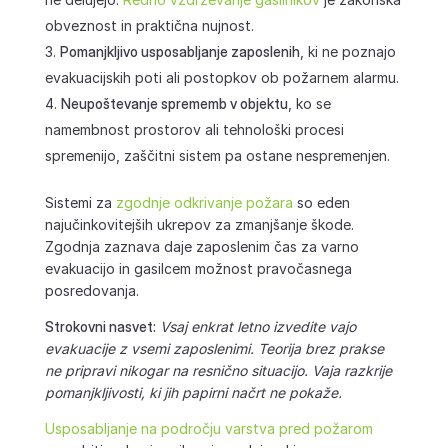
obveznost in praktična nujnost.
Pomanjkljivo usposabljanje zaposlenih
, ki ne poznajo
evakuacijskih poti ali postopkov ob požarnem alarmu.
Neupoštevanje sprememb v objektu
, ko se
namembnost prostorov ali tehnološki procesi
spremenijo, zaščitni sistem pa ostane nespremenjen.
Sistemi za
zgodnje odkrivanje požara
so eden
najučinkovitejših ukrepov za zmanjšanje škode.
Zgodnja zaznava daje zaposlenim čas za varno
evakuacijo in gasilcem možnost pravočasnega
posredovanja.
Strokovni nasvet:
Vsaj enkrat letno izvedite vajo
evakuacije z vsemi zaposlenimi. Teorija brez prakse
ne pripravi nikogar na resnično situacijo. Vaja razkrije
pomanjkljivosti, ki jih papirni načrt ne pokaže.
Usposabljanje na področju varstva pred požarom