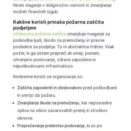
hkrati vlaganje v dolgoročno varnost in zmanjšanje
možnih finančnih izgub.
Kakšne koristi prinaša požarna zaščita
podjetjem
Učinkovita požarna zaščita
zmanjšuje tveganje za
poškodbe ljudi, škodo na premoženju in pravne
posledice za podjetja. To ni abstraktna trditev. Vsak
požar, ki ga sistem prepreči ali omeji, pomeni
ohranjeno poslovanje, zdrave zaposlene in
nepoškodovano infrastrukturo.
Konkretne koristi za organizacije so:
Zaščita zaposlenih in obiskovalcev
pred poškodbami
in smrtjo ob požaru.
Zmanjšanje škode na premoženju
, kar neposredno
vpliva na višino zavarovalnih premij in stroškov
obnove.
Preprečevanje prekinitev poslovanja
, ki so po