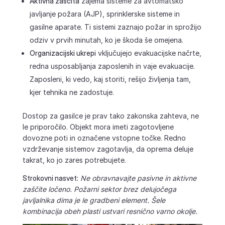
Aktivna zaščita
zajema sisteme za avtomatsko
javljanje požara (AJP), sprinklerske sisteme in
gasilne aparate. Ti sistemi zaznajo požar in sprožijo
odziv v prvih minutah, ko je škoda še omejena.
Organizacijski ukrepi
vključujejo evakuacijske načrte,
redna usposabljanja zaposlenih in vaje evakuacije.
Zaposleni, ki vedo, kaj storiti, rešijo življenja tam,
kjer tehnika ne zadostuje.
Dostop za gasilce je prav tako zakonska zahteva, ne
le priporočilo. Objekt mora imeti zagotovljene
dovozne poti in označene vstopne točke. Redno
vzdrževanje sistemov zagotavlja, da oprema deluje
takrat, ko jo zares potrebujete.
Strokovni nasvet:
Ne obravnavajte pasivne in aktivne
zaščite ločeno. Požarni sektor brez delujočega
javljalnika dima je le gradbeni element. Šele
kombinacija obeh plasti ustvari resnično varno okolje.