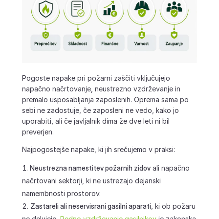
Pogoste napake pri požarni zaščiti vključujejo
napačno načrtovanje, neustrezno vzdrževanje in
premalo usposabljanja zaposlenih. Oprema sama po
sebi ne zadostuje, če zaposleni ne vedo, kako jo
uporabiti, ali če javljalnik dima že dve leti ni bil
preverjen.
Najpogostejše napake, ki jih srečujemo v praksi:
Neustrezna namestitev požarnih zidov
ali napačno
načrtovani sektorji, ki ne ustrezajo dejanski
namembnosti prostorov.
Zastareli ali neservisrani gasilni aparati
, ki ob požaru
ne delujejo.
Redno vzdrževanje gasilnikov
je zakonska