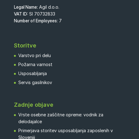
Legal Name:
Agil d.o.o.
VAT ID:
SI 70732833
Number of Employees:
7
Storitve
Varstvo pri delu
Požarna varnost
Usposabljanja
Servis gasilnikov
Zadnje objave
Vrste osebne zaščitne opreme: vodnik za
delodajalce
Primerjava storitev usposabljanja zaposlenih v
Sloveniji