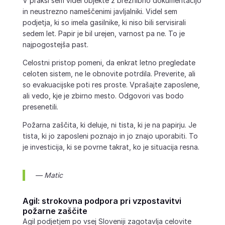
V praksi sem videl objekte z brezhibno dokumentacijo
in neustrezno nameščenimi javljalniki. Videl sem
podjetja, ki so imela gasilnike, ki niso bili servisirali
sedem let. Papir je bil urejen, varnost pa ne. To je
najpogostejša past.
Celostni pristop pomeni, da enkrat letno pregledate
celoten sistem, ne le obnovite potrdila. Preverite, ali
so evakuacijske poti res proste. Vprašajte zaposlene,
ali vedo, kje je zbirno mesto. Odgovori vas bodo
presenetili.
Požarna zaščita, ki deluje, ni tista, ki je na papirju. Je
tista, ki jo zaposleni poznajo in jo znajo uporabiti. To
je investicija, ki se povrne takrat, ko je situacija resna.
— Matic
Agil: strokovna podpora pri vzpostavitvi
požarne zaščite
Agil podjetjem po vsej Sloveniji zagotavlja celovite