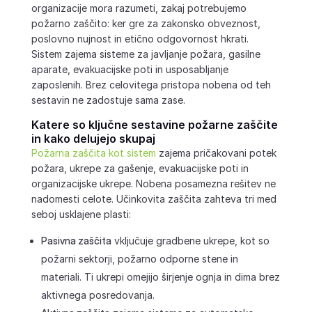
organizacije mora razumeti, zakaj potrebujemo
požarno zaščito: ker gre za zakonsko obveznost,
poslovno nujnost in etično odgovornost hkrati.
Sistem zajema sisteme za javljanje požara, gasilne
aparate, evakuacijske poti in usposabljanje
zaposlenih. Brez celovitega pristopa nobena od teh
sestavin ne zadostuje sama zase.
Katere so ključne sestavine požarne zaščite
in kako delujejo skupaj
Požarna zaščita kot sistem
zajema pričakovani potek
požara, ukrepe za gašenje, evakuacijske poti in
organizacijske ukrepe. Nobena posamezna rešitev ne
nadomesti celote. Učinkovita zaščita zahteva tri med
seboj usklajene plasti:
Pasivna zaščita
vključuje gradbene ukrepe, kot so
požarni sektorji, požarno odporne stene in
materiali. Ti ukrepi omejijo širjenje ognja in dima brez
aktivnega posredovanja.