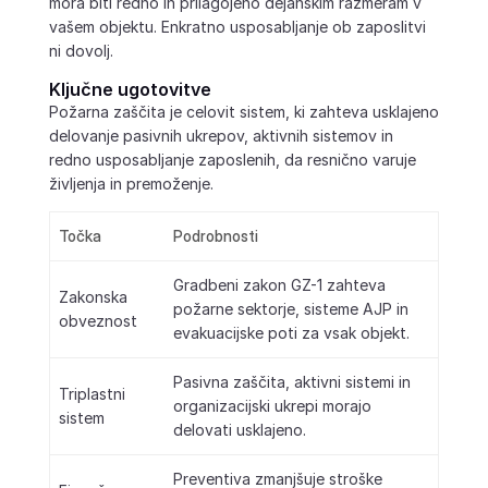
mora biti redno in prilagojeno dejanskim razmeram v
vašem objektu. Enkratno usposabljanje ob zaposlitvi
ni dovolj.
Ključne ugotovitve
Požarna zaščita je celovit sistem, ki zahteva usklajeno
delovanje pasivnih ukrepov, aktivnih sistemov in
redno usposabljanje zaposlenih, da resnično varuje
življenja in premoženje.
Točka
Podrobnosti
Gradbeni zakon GZ-1 zahteva
Zakonska
požarne sektorje, sisteme AJP in
obveznost
evakuacijske poti za vsak objekt.
Pasivna zaščita, aktivni sistemi in
Triplastni
organizacijski ukrepi morajo
sistem
delovati usklajeno.
Preventiva zmanjšuje stroške