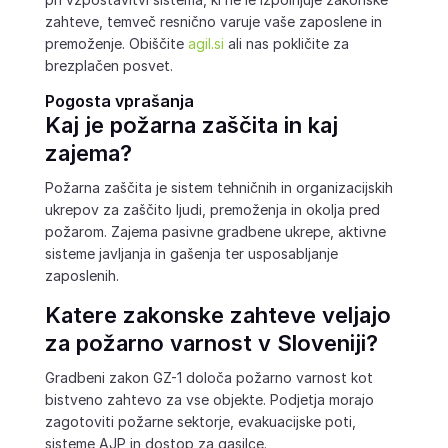
zahteve, temveč resnično varuje vaše zaposlene in
premoženje. Obiščite
agil.si
ali nas pokličite za
brezplačen posvet.
Pogosta vprašanja
Kaj je požarna zaščita in kaj
zajema?
Požarna zaščita je sistem tehničnih in organizacijskih
ukrepov za zaščito ljudi, premoženja in okolja pred
požarom. Zajema pasivne gradbene ukrepe, aktivne
sisteme javljanja in gašenja ter usposabljanje
zaposlenih.
Katere zakonske zahteve veljajo
za požarno varnost v Sloveniji?
Gradbeni zakon GZ-1 določa požarno varnost kot
bistveno zahtevo za vse objekte. Podjetja morajo
zagotoviti požarne sektorje, evakuacijske poti,
sisteme AJP in dostop za gasilce.