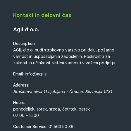
Kontakt in delovni čas
Agil d.o.o.
Description:
AGIL d.o.o. nudi strokovno varstvo pri delu, požarno
varnost in usposabljanja zaposlenih. Poskrbimo za
zakonit in učinkovit sistem varnosti v vašem podjetju.
Email:
info@agil.si
Address:
Brnčičeva ulica 11
Ljubljana - Črnuče
,
Slovenija
1231
Hours:
ponedeljek, torek, sreda, četrtek, petek
07:00 – 15:00
Customer Service:
01 563 50 36