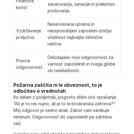
Finančna
zavarovanja, sanacije in prekinitev
korist
poslovanja.
Neservisirana oprema in
Vzdrževanje
neusposobljeni zaposleni izničijo
je ključno
vrednost najboljše tehnične
rešitve.
Delodajalec nosi odgovornost za
Pravna
varnost zaposlenih in tvega globe
odgovornost
ob neskladnosti.
Požarna zaščita ni le obveznost, to je
odločitev o vrednotah
Ko delam z podjetniki, pogosto slišim isto vprašanje:
“Ali je to res nujno, ali je to le birokratska zahteva?”
Moj odgovor je vedno enak. Zakon vam narekuje
minimum. Odgovornost do zaposlenih pa zahteva
več.