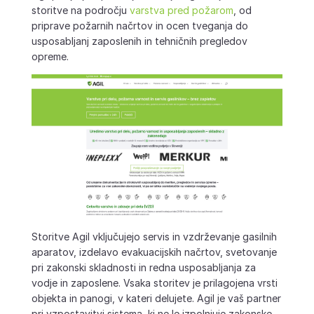
storitve na področju
varstva pred požarom
, od
priprave požarnih načrtov in ocen tveganja do
usposabljanj zaposlenih in tehničnih pregledov
opreme.
Storitve Agil vključujejo servis in vzdrževanje gasilnih
aparatov, izdelavo evakuacijskih načrtov, svetovanje
pri zakonski skladnosti in redna usposabljanja za
vodje in zaposlene. Vsaka storitev je prilagojena vrsti
objekta in panogi, v kateri delujete. Agil je vaš partner
pri vzpostavitvi sistema, ki ne le izpolnjuje zakonske