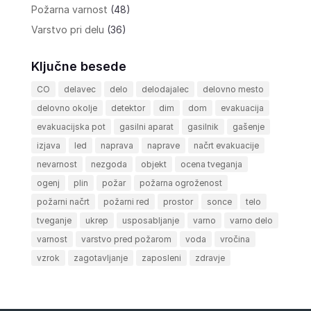
Požarna varnost
(48)
Varstvo pri delu
(36)
Ključne besede
CO
delavec
delo
delodajalec
delovno mesto
delovno okolje
detektor
dim
dom
evakuacija
evakuacijska pot
gasilni aparat
gasilnik
gašenje
izjava
led
naprava
naprave
načrt evakuacije
nevarnost
nezgoda
objekt
ocena tveganja
ogenj
plin
požar
požarna ogroženost
požarni načrt
požarni red
prostor
sonce
telo
tveganje
ukrep
usposabljanje
varno
varno delo
varnost
varstvo pred požarom
voda
vročina
vzrok
zagotavljanje
zaposleni
zdravje