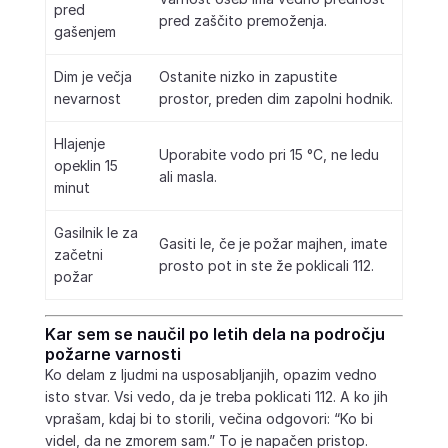
pred
pred zaščito premoženja.
gašenjem
Dim je večja
Ostanite nizko in zapustite
nevarnost
prostor, preden dim zapolni hodnik.
Hlajenje
Uporabite vodo pri 15 °C, ne ledu
opeklin 15
ali masla.
minut
Gasilnik le za
Gasiti le, če je požar majhen, imate
začetni
prosto pot in ste že poklicali 112.
požar
Kar sem se naučil po letih dela na področju
požarne varnosti
Ko delam z ljudmi na usposabljanjih, opazim vedno
isto stvar. Vsi vedo, da je treba poklicati 112. A ko jih
vprašam, kdaj bi to storili, večina odgovori: “Ko bi
videl, da ne zmorem sam.” To je napačen pristop.