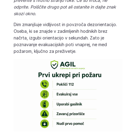
preverite s hrbtno stranjo roke. Če so vroča, ne
odprite. Poiščite drugo pot ali ostanite in dajte znak
skozi okno.
Dim zmanjšuje vidljivost in povzroča dezorientacijo.
Oseba, ki se znajde v zadimljenih hodnikih brez
načrta, izgubi orientacijo v sekundah. Zato je
poznavanje evakuacijskih poti vnaprej, ne med
požarom, ključno za preživetje.