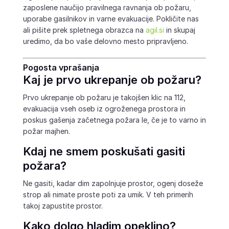
zaposlene naučijo pravilnega ravnanja ob požaru,
uporabe gasilnikov in varne evakuacije. Pokličite nas
ali pišite prek spletnega obrazca na
agil.si
in skupaj
uredimo, da bo vaše delovno mesto pripravljeno.
Pogosta vprašanja
Kaj je prvo ukrepanje ob požaru?
Prvo ukrepanje ob požaru je takojšen klic na 112,
evakuacija vseh oseb iz ogroženega prostora in
poskus gašenja začetnega požara le, če je to varno in
požar majhen.
Kdaj ne smem poskušati gasiti
požara?
Ne gasiti, kadar dim zapolnjuje prostor, ogenj doseže
strop ali nimate proste poti za umik. V teh primerih
takoj zapustite prostor.
Kako dolgo hladim opeklino?