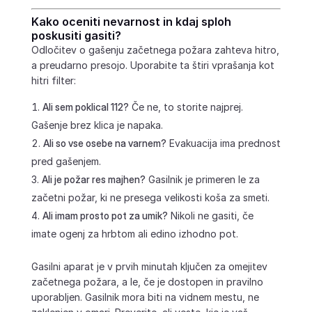
Kako oceniti nevarnost in kdaj sploh
poskusiti gasiti?
Odločitev o gašenju začetnega požara zahteva hitro,
a preudarno presojo. Uporabite ta štiri vprašanja kot
hitri filter:
Ali sem poklical 112?
Če ne, to storite najprej.
Gašenje brez klica je napaka.
Ali so vse osebe na varnem?
Evakuacija ima prednost
pred gašenjem.
Ali je požar res majhen?
Gasilnik je primeren le za
začetni požar, ki ne presega velikosti koša za smeti.
Ali imam prosto pot za umik?
Nikoli ne gasiti, če
imate ogenj za hrbtom ali edino izhodno pot.
Gasilni aparat je v prvih minutah ključen za omejitev
začetnega požara, a le, če je dostopen in pravilno
uporabljen. Gasilnik mora biti na vidnem mestu, ne