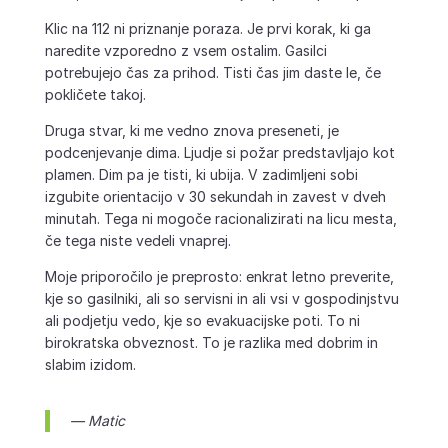
Klic na 112 ni priznanje poraza. Je prvi korak, ki ga
naredite vzporedno z vsem ostalim. Gasilci
potrebujejo čas za prihod. Tisti čas jim daste le, če
pokličete takoj.
Druga stvar, ki me vedno znova preseneti, je
podcenjevanje dima. Ljudje si požar predstavljajo kot
plamen. Dim pa je tisti, ki ubija. V zadimljeni sobi
izgubite orientacijo v 30 sekundah in zavest v dveh
minutah. Tega ni mogoče racionalizirati na licu mesta,
če tega niste vedeli vnaprej.
Moje priporočilo je preprosto: enkrat letno preverite,
kje so gasilniki, ali so servisni in ali vsi v gospodinjstvu
ali podjetju vedo, kje so evakuacijske poti. To ni
birokratska obveznost. To je razlika med dobrim in
slabim izidom.
— Matic