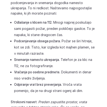
podcenjevanja in snemanja dogodka namesto
ukrepanja. To ni redkost. Naštevamo najpogostejše
napake, ki jih morate poznati:
Odlašanje s klicem na 112.
Mnogi najprej poskušajo
sami pogasiti požar, preden pokličejo gasilce. To je
napaka, ki stane dragocen čas.
Podcenjevanje obsega požara.
Požar se širi hitreje,
kot se zdi. Tisto, kar izgleda kot majhen plamen, se
v minutah razraste.
Snemanje namesto ukrepanja.
Telefon je za klic na
112, ne za fotografiranje.
Vračanje po osebne predmete.
Dokumenti in denar
niso vredni življenja.
Odpiranje vrat brez preverjanja.
Vroča vrata
pomenijo, da je na drugi strani ogenj ali dim.
Strokovni nasvet:
Preden zapustite prostor, vrata