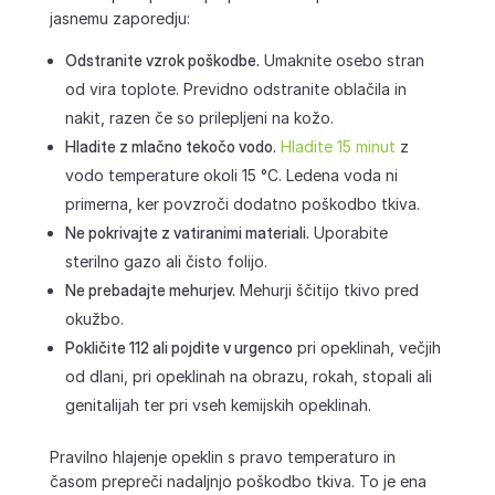
jasnemu zaporedju:
Odstranite vzrok poškodbe.
Umaknite osebo stran
od vira toplote. Previdno odstranite oblačila in
nakit, razen če so prilepljeni na kožo.
Hladite z mlačno tekočo vodo.
Hladite 15 minut
z
vodo temperature okoli 15 °C. Ledena voda ni
primerna, ker povzroči dodatno poškodbo tkiva.
Ne pokrivajte z vatiranimi materiali.
Uporabite
sterilno gazo ali čisto folijo.
Ne prebadajte mehurjev.
Mehurji ščitijo tkivo pred
okužbo.
Pokličite 112 ali pojdite v urgenco
pri opeklinah, večjih
od dlani, pri opeklinah na obrazu, rokah, stopali ali
genitalijah ter pri vseh kemijskih opeklinah.
Pravilno hlajenje opeklin s pravo temperaturo in
časom prepreči nadaljnjo poškodbo tkiva. To je ena