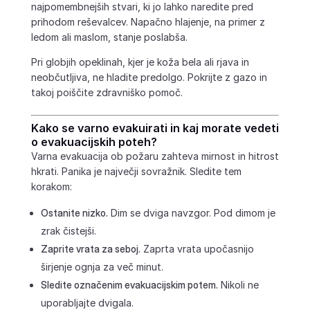
najpomembnejših stvari, ki jo lahko naredite pred
prihodom reševalcev. Napačno hlajenje, na primer z
ledom ali maslom, stanje poslabša.
Pri globjih opeklinah, kjer je koža bela ali rjava in
neobčutljiva, ne hladite predolgo. Pokrijte z gazo in
takoj poiščite zdravniško pomoč.
Kako se varno evakuirati in kaj morate vedeti
o evakuacijskih poteh?
Varna evakuacija ob požaru zahteva mirnost in hitrost
hkrati. Panika je največji sovražnik. Sledite tem
korakom:
Ostanite nizko.
Dim se dviga navzgor. Pod dimom je
zrak čistejši.
Zaprite vrata za seboj.
Zaprta vrata upočasnijo
širjenje ognja za več minut.
Sledite označenim evakuacijskim potem.
Nikoli ne
uporabljajte dvigala.