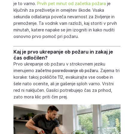
je to varno.
Prvih pet minut od začetka požara
je
ključnih za preživetje in omejitev škode. Vsaka
sekunda odlašanja poveča nevarnost za življenje in
premoženje. Ta vodnik vam razloži, kaj storiti v prvih
minutah, katere napake se jim izogniti in kako nuditi
osnovno prvo pomoč pri požaru.
Kaj je prvo ukrepanje ob požaru in zakaj je
čas odločilen?
Prvo ukrepanje ob požaru v strokovnem jeziku
imenujemo
začetno posredovanje ob požaru
. Zajema tri
korake: takoj pokličite 112, evakuirajte vse osebe in
šele nato ocenite, ali je gašenje sploh varno. Vrstni
red ni naključen. Gasilci potrebujejo čas za prihod,
zato mora klic priti čim prej.