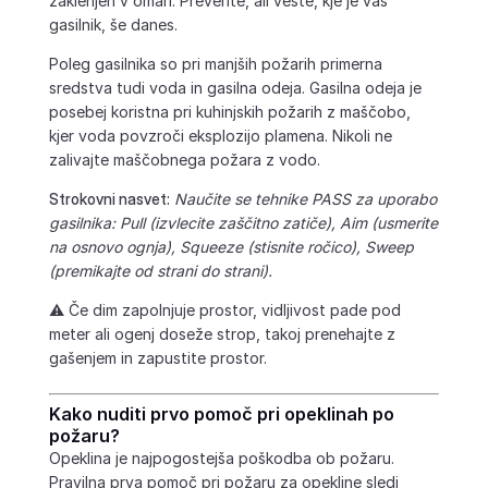
zaklenjen v omari. Preverite, ali veste, kje je vaš
gasilnik, še danes.
Poleg gasilnika so pri manjših požarih primerna
sredstva tudi voda in gasilna odeja. Gasilna odeja je
posebej koristna pri kuhinjskih požarih z maščobo,
kjer voda povzroči eksplozijo plamena. Nikoli ne
zalivajte maščobnega požara z vodo.
Strokovni nasvet:
Naučite se tehnike PASS za uporabo
gasilnika: Pull (izvlecite zaščitno zatiče), Aim (usmerite
na osnovo ognja), Squeeze (stisnite ročico), Sweep
(premikajte od strani do strani).
⚠️ Če dim zapolnjuje prostor, vidljivost pade pod
meter ali ogenj doseže strop, takoj prenehajte z
gašenjem in zapustite prostor.
Kako nuditi prvo pomoč pri opeklinah po
požaru?
Opeklina je najpogostejša poškodba ob požaru.
Pravilna prva pomoč pri požaru za opekline sledi