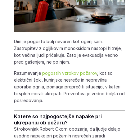
Dim je pogosto bolj nevaren kot ogenj sam.
Zastrupitev z ogljikovim monoksidom nastopi hitreje,
kot večina ljudi pričakuje. Zato je evakuacija vedno
pred gašenjem, ne po njem.
Razumevanje
pogostih vzrokov požarov
, kot so
električni šoki, kuhinjske nesreče in nepravilna
uporaba ognja, pomaga preprečiti situacijo, v kateri
bi sploh morali ukrepati. Preventiva je vedno boljša od
posredovanja.
Katere so najpogostejše napake pri
ukrepanju ob požaru?
Strokovnjak Robert Okorn opozarja, da ljudje delajo
usodne napake pri požarnih nesrečah zaradi