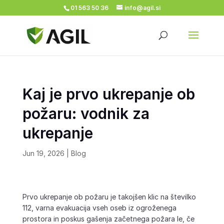
01 563 50 36
info@agil.si
Kaj je prvo ukrepanje ob
požaru: vodnik za
ukrepanje
Jun 19, 2026
|
Blog
Prvo ukrepanje ob požaru je takojšen klic na številko
112, varna evakuacija vseh oseb iz ogroženega
prostora in poskus gašenja začetnega požara le, če