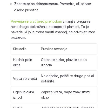
Zberite se na zbirnem mestu.
Preverite, ali so vse
osebe prisotne.
Preverjanje vrat pred prehodom
zmanjša tveganje
nenadnega obkroženja z dimom ali plameni. To je
navada, ki jo je treba vaditi vnaprej, ne odkrivati med
požarom.
Situacija
Pravilno ravnanje
Hodnik poln
Ostanite nizko, plazite se do
dima
izhoda
Ne odprite, poiščite drugo pot ali
Vrata so vroča
ostanite
Ogenj blokira
Zaprite vrata, dajte znak skozi
izhod
okno