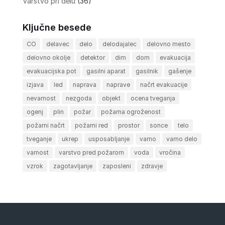
Varstvo pri delu
(36)
Ključne besede
CO
delavec
delo
delodajalec
delovno mesto
delovno okolje
detektor
dim
dom
evakuacija
evakuacijska pot
gasilni aparat
gasilnik
gašenje
izjava
led
naprava
naprave
načrt evakuacije
nevarnost
nezgoda
objekt
ocena tveganja
ogenj
plin
požar
požarna ogroženost
požarni načrt
požarni red
prostor
sonce
telo
tveganje
ukrep
usposabljanje
varno
varno delo
varnost
varstvo pred požarom
voda
vročina
vzrok
zagotavljanje
zaposleni
zdravje