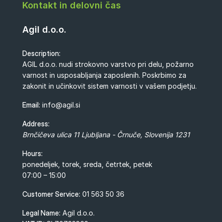
Kontakt in delovni čas
Agil d.o.o.
Description:
AGIL d.o.o. nudi strokovno varstvo pri delu, požarno
varnost in usposabljanja zaposlenih. Poskrbimo za
zakonit in učinkovit sistem varnosti v vašem podjetju.
Email:
info@agil.si
Address:
Brnčičeva ulica 11
Ljubljana - Črnuče
,
Slovenija
1231
Hours:
ponedeljek, torek, sreda, četrtek, petek
07:00 – 15:00
Customer Service:
01 563 50 36
Legal Name:
Agil d.o.o.