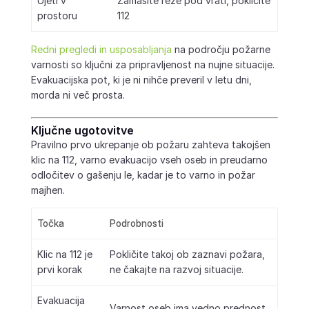
Ujeti v
Zamašite reže pod vrati, pokličite
prostoru
112
Redni pregledi in usposabljanja
na področju požarne
varnosti so ključni za pripravljenost na nujne situacije.
Evakuacijska pot, ki je ni nihče preveril v letu dni,
morda ni več prosta.
Ključne ugotovitve
Pravilno prvo ukrepanje ob požaru zahteva takojšen
klic na 112, varno evakuacijo vseh oseb in preudarno
odločitev o gašenju le, kadar je to varno in požar
majhen.
Točka
Podrobnosti
Klic na 112 je
Pokličite takoj ob zaznavi požara,
prvi korak
ne čakajte na razvoj situacije.
Evakuacija
Varnost oseb ima vedno prednost