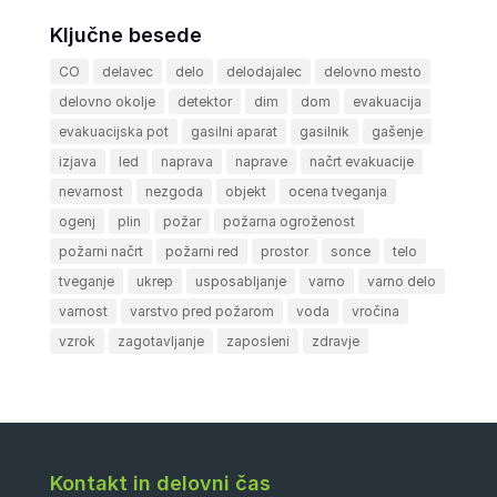
Ključne besede
CO
delavec
delo
delodajalec
delovno mesto
delovno okolje
detektor
dim
dom
evakuacija
evakuacijska pot
gasilni aparat
gasilnik
gašenje
izjava
led
naprava
naprave
načrt evakuacije
nevarnost
nezgoda
objekt
ocena tveganja
ogenj
plin
požar
požarna ogroženost
požarni načrt
požarni red
prostor
sonce
telo
tveganje
ukrep
usposabljanje
varno
varno delo
varnost
varstvo pred požarom
voda
vročina
vzrok
zagotavljanje
zaposleni
zdravje
Kontakt in delovni čas