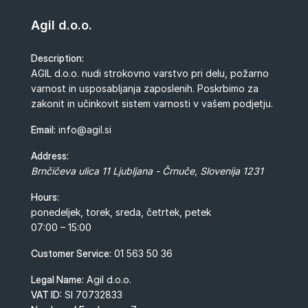
Agil d.o.o.
Description:
AGIL d.o.o. nudi strokovno varstvo pri delu, požarno
varnost in usposabljanja zaposlenih. Poskrbimo za
zakonit in učinkovit sistem varnosti v vašem podjetju.
Email:
info@agil.si
Address:
Brnčičeva ulica 11
Ljubljana - Črnuče
,
Slovenija
1231
Hours:
ponedeljek, torek, sreda, četrtek, petek
07:00 – 15:00
Customer Service:
01 563 50 36
Legal Name:
Agil d.o.o.
VAT ID:
SI 70732833