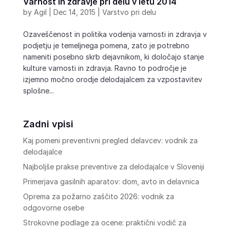
Varnost in zdravje pri delu v letu 2014
by
Agil
|
Dec 14, 2015
|
Varstvo pri delu
Ozaveščenost in politika vodenja varnosti in zdravja v
podjetju je temeljnega pomena, zato je potrebno
nameniti posebno skrb dejavnikom, ki določajo stanje
kulture varnosti in zdravja. Ravno to področje je
izjemno močno orodje delodajalcem za vzpostavitev
splošne...
Zadni vpisi
Kaj pomeni preventivni pregled delavcev: vodnik za
delodajalce
Najboljše prakse preventive za delodajalce v Sloveniji
Primerjava gasilnih aparatov: dom, avto in delavnica
Oprema za požarno zaščito 2026: vodnik za
odgovorne osebe
Strokovne podlage za ocene: praktični vodič za