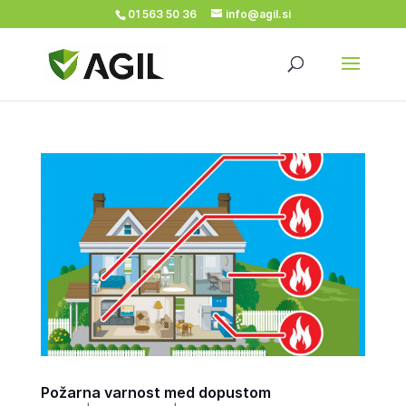
01 563 50 36
info@agil.si
Požarna varnost med dopustom