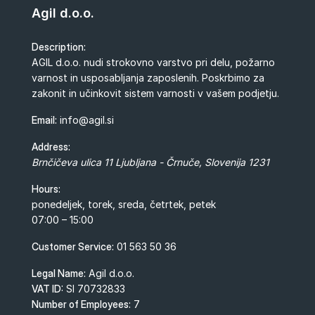
Agil d.o.o.
Description:
AGIL d.o.o. nudi strokovno varstvo pri delu, požarno
varnost in usposabljanja zaposlenih. Poskrbimo za
zakonit in učinkovit sistem varnosti v vašem podjetju.
Email:
info@agil.si
Address:
Brnčičeva ulica 11
Ljubljana - Črnuče
,
Slovenija
1231
Hours:
ponedeljek, torek, sreda, četrtek, petek
07:00 – 15:00
Customer Service:
01 563 50 36
Legal Name:
Agil d.o.o.
VAT ID:
SI 70732833
Number of Employees:
7