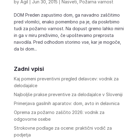
by
Agil
|
Jun 30, 2015
|
Nasveti
,
Požarna varnost
DOM Preden zapustimo dom, ga navadno zaščitimo
pred vlomilci, enako pomembno pa je, da poskrbimo
tudi za požarno varnost. Na dopust gremo lahko mirni
in ga v miru preživimo, če upoštevamo preprosta
navodila. Pred odhodom storimo vse, kar je mogoče,
da bi dom...
Zadni vpisi
Kaj pomeni preventivni pregled delavcev: vodnik za
delodajalce
Najboljše prakse preventive za delodajalce v Sloveniji
Primerjava gasilnih aparatov: dom, avto in delavnica
Oprema za požarno zaščito 2026: vodnik za
odgovorne osebe
Strokovne podlage za ocene: praktični vodič za
podjetja