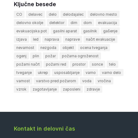
Ključne besede
CO
delavec
delo
delodajalec
delovno mesto
delovno okolje
detektor
dim
dom
evakuacija
evakuacijska pot
gasilni aparat
gasilnik
gašenje
izjava
led
naprava
naprave
načrt evakuacije
nevarnost
nezgoda
objekt
ocena tveganja
ogenj
plin
požar
požarna ogroženost
požarni načrt
požarni red
prostor
sonce
telo
tveganje
ukrep
usposabljanje
varno
varno delo
varnost
varstvo pred požarom
voda
vročina
vzrok
zagotavljanje
zaposleni
zdravje
Kontakt in delovni čas