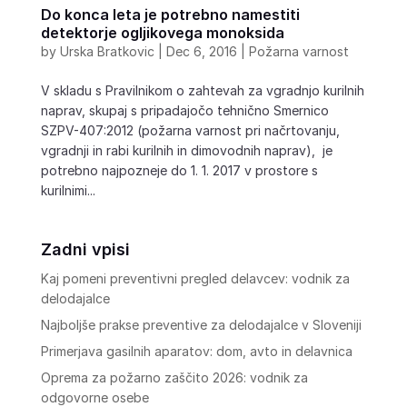
Do konca leta je potrebno namestiti
detektorje ogljikovega monoksida
by
Urska Bratkovic
|
Dec 6, 2016
|
Požarna varnost
V skladu s Pravilnikom o zahtevah za vgradnjo kurilnih
naprav, skupaj s pripadajočo tehnično Smernico
SZPV-407:2012 (požarna varnost pri načrtovanju,
vgradnji in rabi kurilnih in dimovodnih naprav), je
potrebno najpozneje do 1. 1. 2017 v prostore s
kurilnimi...
Zadni vpisi
Kaj pomeni preventivni pregled delavcev: vodnik za
delodajalce
Najboljše prakse preventive za delodajalce v Sloveniji
Primerjava gasilnih aparatov: dom, avto in delavnica
Oprema za požarno zaščito 2026: vodnik za
odgovorne osebe