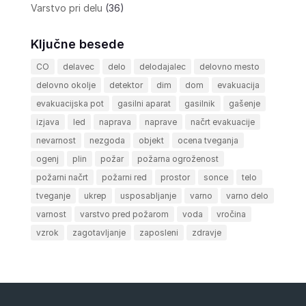
Varstvo pri delu
(36)
Ključne besede
CO
delavec
delo
delodajalec
delovno mesto
delovno okolje
detektor
dim
dom
evakuacija
evakuacijska pot
gasilni aparat
gasilnik
gašenje
izjava
led
naprava
naprave
načrt evakuacije
nevarnost
nezgoda
objekt
ocena tveganja
ogenj
plin
požar
požarna ogroženost
požarni načrt
požarni red
prostor
sonce
telo
tveganje
ukrep
usposabljanje
varno
varno delo
varnost
varstvo pred požarom
voda
vročina
vzrok
zagotavljanje
zaposleni
zdravje