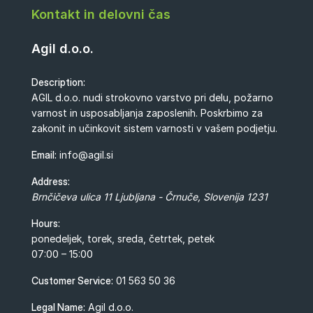
Kontakt in delovni čas
Agil d.o.o.
Description:
AGIL d.o.o. nudi strokovno varstvo pri delu, požarno
varnost in usposabljanja zaposlenih. Poskrbimo za
zakonit in učinkovit sistem varnosti v vašem podjetju.
Email:
info@agil.si
Address:
Brnčičeva ulica 11
Ljubljana - Črnuče
,
Slovenija
1231
Hours:
ponedeljek, torek, sreda, četrtek, petek
07:00 – 15:00
Customer Service:
01 563 50 36
Legal Name:
Agil d.o.o.