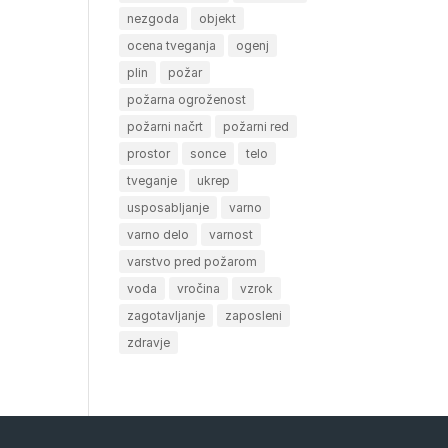
nezgoda
objekt
ocena tveganja
ogenj
plin
požar
požarna ogroženost
požarni načrt
požarni red
prostor
sonce
telo
tveganje
ukrep
usposabljanje
varno
varno delo
varnost
varstvo pred požarom
voda
vročina
vzrok
zagotavljanje
zaposleni
zdravje