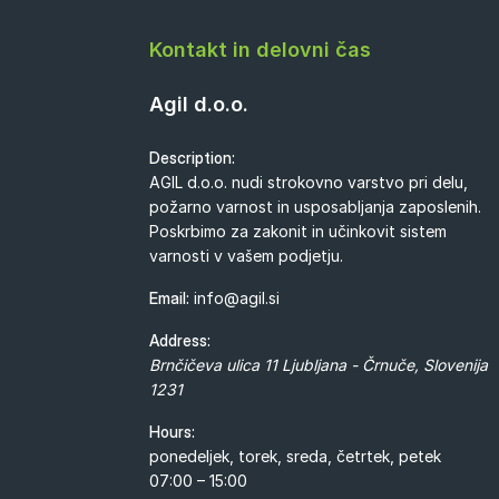
Kontakt in delovni čas
Agil d.o.o.
Description:
AGIL d.o.o. nudi strokovno varstvo pri delu,
požarno varnost in usposabljanja zaposlenih.
Poskrbimo za zakonit in učinkovit sistem
varnosti v vašem podjetju.
Email:
info@agil.si
Address:
Brnčičeva ulica 11
Ljubljana - Črnuče
,
Slovenija
1231
Hours:
ponedeljek, torek, sreda, četrtek, petek
07:00 – 15:00