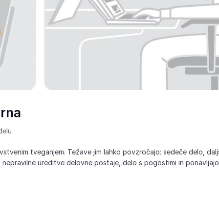
arna
delu
dravstvenim tveganjem. Težave jim lahko povzročajo: sedeče delo, dal
i nepravilne ureditve delovne postaje, delo s pogostimi in ponavljajo