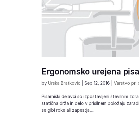
Ergonomsko urejena pis
by
Urska Bratkovic
|
Sep 12, 2016
|
Varstvo pri 
Pisarniški delavci so izpostavljeni številnim z
statična drža in delo v prisilnem položaju zarad
se gibi roke ali zapestja,...