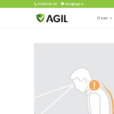
01 563 50 36
info@agil.si
O nas