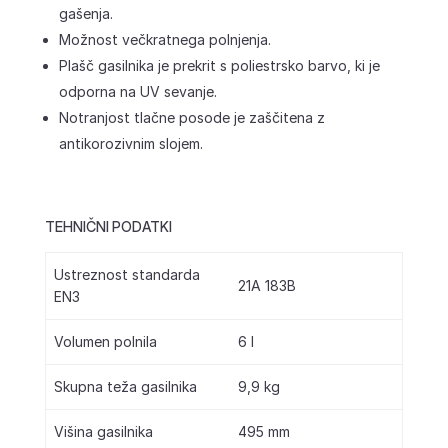
gašenja.
Možnost večkratnega polnjenja.
Plašč gasilnika je prekrit s poliestrsko barvo, ki je
odporna na UV sevanje.
Notranjost tlačne posode je zaščitena z
antikorozivnim slojem.
TEHNIČNI PODATKI
Ustreznost standarda
21A 183B
EN3
Volumen polnila
6 l
Skupna teža gasilnika
9,9 kg
Višina gasilnika
495 mm