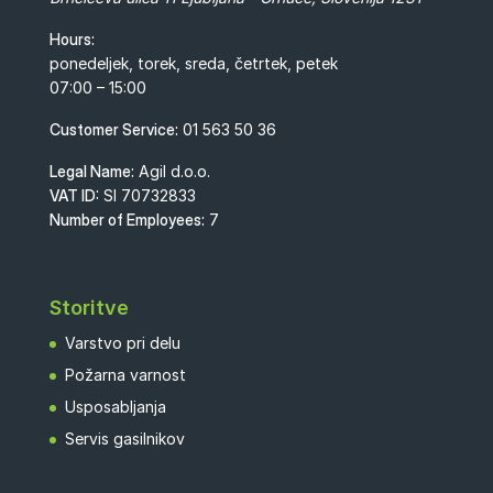
Hours:
ponedeljek, torek, sreda, četrtek, petek
07:00 – 15:00
Customer Service:
01 563 50 36
Legal Name:
Agil d.o.o.
VAT ID:
SI 70732833
Number of Employees:
7
Storitve
Varstvo pri delu
Požarna varnost
Usposabljanja
Servis gasilnikov