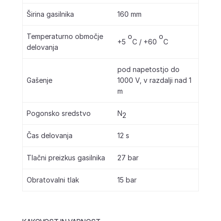
Širina gasilnika
160 mm
o
o
Temperaturno območje
+5
C / +60
C
delovanja
pod napetostjo do
Gašenje
1000 V, v razdalji nad 1
m
Pogonsko sredstvo
N
2
Čas delovanja
12 s
Tlačni preizkus gasilnika
27 bar
Obratovalni tlak
15 bar