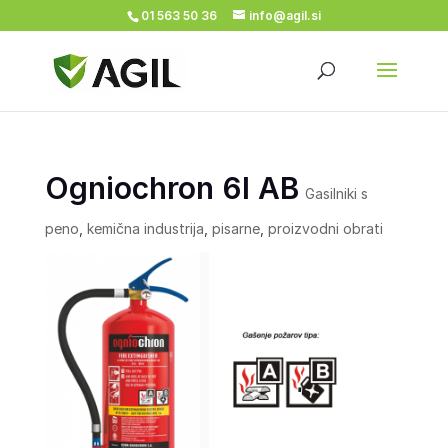
01 563 50 36
info@agil.si
Ogniochron 6l AB
Gasilniki s
peno
,
kemična industrija
,
pisarne
,
proizvodni obrati