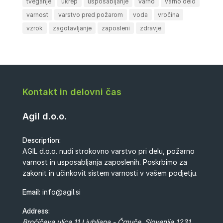
tveganje
ukrep
usposabljanje
varno
varno delo
varnost
varstvo pred požarom
voda
vročina
vzrok
zagotavljanje
zaposleni
zdravje
Kontakt in delovni čas
Agil d.o.o.
Description:
AGIL d.o.o. nudi strokovno varstvo pri delu, požarno
varnost in usposabljanja zaposlenih. Poskrbimo za
zakonit in učinkovit sistem varnosti v vašem podjetju.
Email:
info@agil.si
Address:
Brnčičeva ulica 11
Ljubljana - Črnuče
,
Slovenija
1231