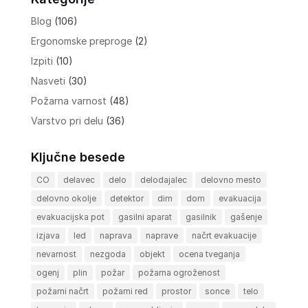
Blog
(106)
Ergonomske preproge
(2)
Izpiti
(10)
Nasveti
(30)
Požarna varnost
(48)
Varstvo pri delu
(36)
Ključne besede
CO
delavec
delo
delodajalec
delovno mesto
delovno okolje
detektor
dim
dom
evakuacija
evakuacijska pot
gasilni aparat
gasilnik
gašenje
izjava
led
naprava
naprave
načrt evakuacije
nevarnost
nezgoda
objekt
ocena tveganja
ogenj
plin
požar
požarna ogroženost
požarni načrt
požarni red
prostor
sonce
telo