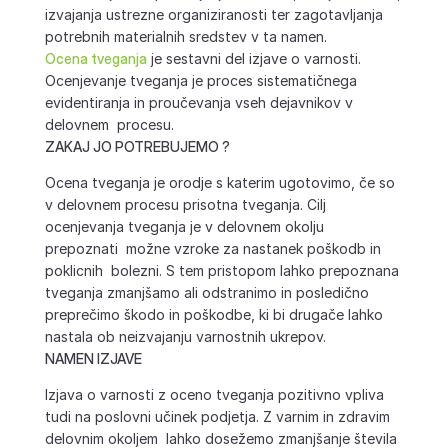
izvajanja ustrezne organiziranosti ter zagotavljanja
potrebnih materialnih sredstev v ta namen.
Ocena tveganja
je sestavni del izjave o varnosti.
Ocenjevanje tveganja je proces sistematičnega
evidentiranja in proučevanja vseh dejavnikov v
delovnem procesu.
ZAKAJ JO POTREBUJEMO ?
Ocena tveganja je orodje s katerim ugotovimo, če so
v delovnem procesu prisotna tveganja. Cilj
ocenjevanja tveganja je v delovnem okolju
prepoznati možne vzroke za nastanek poškodb in
poklicnih bolezni. S tem pristopom lahko prepoznana
tveganja zmanjšamo ali odstranimo in posledično
preprečimo škodo in poškodbe, ki bi drugače lahko
nastala ob neizvajanju varnostnih ukrepov.
NAMEN IZJAVE
Izjava o varnosti z oceno tveganja pozitivno vpliva
tudi na poslovni učinek podjetja. Z varnim in zdravim
delovnim okoljem lahko dosežemo zmanjšanje števila