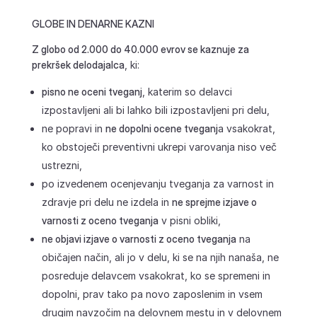
GLOBE IN DENARNE KAZNI
Z globo od 2.000 do 40.000 evrov se kaznuje za
prekršek delodajalca
, ki:
pisno ne oceni tveganj
, katerim so delavci
izpostavljeni ali bi lahko bili izpostavljeni pri delu,
ne popravi in
ne dopolni ocene tveganj
a vsakokrat,
ko obstoječi preventivni ukrepi varovanja niso več
ustrezni,
po izvedenem ocenjevanju tveganja za varnost in
zdravje pri delu ne izdela in
ne sprejme izjave o
varnosti z oceno tveganja
v pisni obliki,
ne objavi izjave o varnosti z oceno tveganja
na
običajen način, ali jo v delu, ki se na njih nanaša, ne
posreduje delavcem vsakokrat, ko se spremeni in
dopolni, prav tako pa novo zaposlenim in vsem
drugim navzočim na delovnem mestu in v delovnem