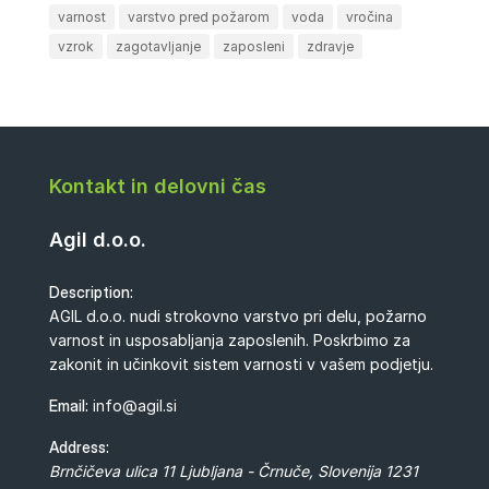
varnost
varstvo pred požarom
voda
vročina
vzrok
zagotavljanje
zaposleni
zdravje
Kontakt in delovni čas
Agil d.o.o.
Description:
AGIL d.o.o. nudi strokovno varstvo pri delu, požarno
varnost in usposabljanja zaposlenih. Poskrbimo za
zakonit in učinkovit sistem varnosti v vašem podjetju.
Email:
info@agil.si
Address:
Brnčičeva ulica 11
Ljubljana - Črnuče
,
Slovenija
1231