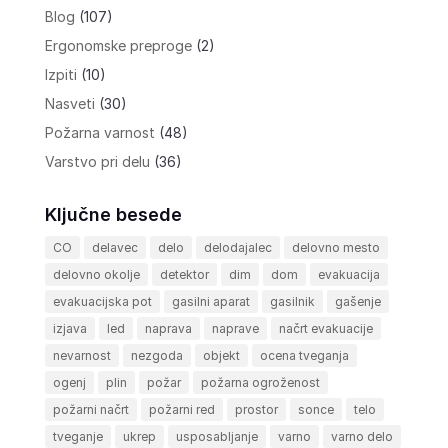
Blog
(107)
Ergonomske preproge
(2)
Izpiti
(10)
Nasveti
(30)
Požarna varnost
(48)
Varstvo pri delu
(36)
Ključne besede
CO
delavec
delo
delodajalec
delovno mesto
delovno okolje
detektor
dim
dom
evakuacija
evakuacijska pot
gasilni aparat
gasilnik
gašenje
izjava
led
naprava
naprave
načrt evakuacije
nevarnost
nezgoda
objekt
ocena tveganja
ogenj
plin
požar
požarna ogroženost
požarni načrt
požarni red
prostor
sonce
telo
tveganje
ukrep
usposabljanje
varno
varno delo