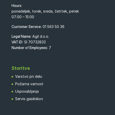
Hours:
ponedeljek, torek, sreda, četrtek, petek
07:00 – 15:00
Customer Service:
01 563 50 36
Legal Name:
Agil d.o.o.
VAT ID:
SI 70732833
Number of Employees:
7
Storitve
Varstvo pri delu
Požarna varnost
Usposabljanja
Servis gasilnikov