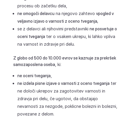
procesu ob začetku dela,
ne omogoči delavcu
na njegovo zahtevo
vpogled v
veljavno izjavo o varnosti z oceno tveganja,
se z delavci ali njihovimi predstavniki
ne posvetuje o
oceni tveganja
ter o vsakem ukrepu, ki lahko vpliva
na varnost in zdravje pri delu.
Z globo od 500 do 10.000 evrov se kaznuje za prekršek
samozaposlena oseba
, ki:
ne oceni tveganja
,
ne izdela pisne izjave o varnosti z oceno tveganja
ter
ne določi ukrepov za zagotovitev varnosti in
zdravja pri delu, če ugotovi, da obstajajo
nevarnosti za nezgode, poklicne bolezni in bolezni,
povezane z delom.