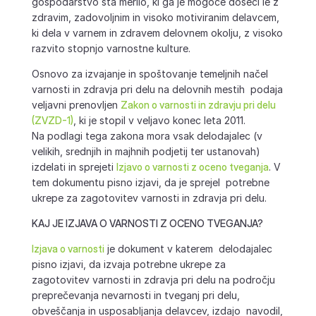
gospodarstvo sta merilo, ki ga je mogoče doseči le z
zdravim, zadovoljnim in visoko motiviranim delavcem,
ki dela v varnem in zdravem delovnem okolju, z visoko
razvito stopnjo varnostne kulture.
Osnovo za izvajanje in spoštovanje temeljnih načel
varnosti in zdravja pri delu na delovnih mestih podaja
veljavni prenovljen
Zakon o varnosti in zdravju pri delu
(ZVZD-1)
, ki je stopil v veljavo konec leta 2011.
Na podlagi tega zakona mora vsak delodajalec (v
velikih, srednjih in majhnih podjetij ter ustanovah)
izdelati in sprejeti
Izjavo o varnosti z oceno tveganja
. V
tem dokumentu pisno izjavi, da je sprejel potrebne
ukrepe za zagotovitev varnosti in zdravja pri delu.
KAJ JE IZJAVA O VARNOSTI Z OCENO TVEGANJA?
Izjava o varnosti
je dokument v katerem delodajalec
pisno izjavi, da izvaja potrebne ukrepe za
zagotovitev varnosti in zdravja pri delu na področju
preprečevanja nevarnosti in tveganj pri delu,
obveščanja in usposabljanja delavcev, izdajo navodil,