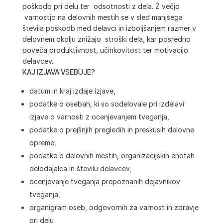
poškodb pri delu ter odsotnosti z dela. Z večjo
varnostjo na delovnih mestih se v sled manjšega
števila poškodb med delavci in izboljšanjem razmer v
delovnem okolju znižajo stroški dela, kar posredno
poveča produktivnost, učinkovitost ter motivacijo
delavcev.
KAJ IZJAVA VSEBUJE?
datum in kraj izdaje izjave,
podatke o osebah, ki so sodelovale pri izdelavi
izjave o varnosti z ocenjevanjem tveganja,
podatke o prejšnjih pregledih in preskusih delovne
opreme,
podatke o delovnih mestih, organizacijskih enotah
delodajalca in številu delavcev,
ocenjevanje tveganja prepoznanih dejavnikov
tveganja,
organigram oseb, odgovornih za varnost in zdravje
pri delu