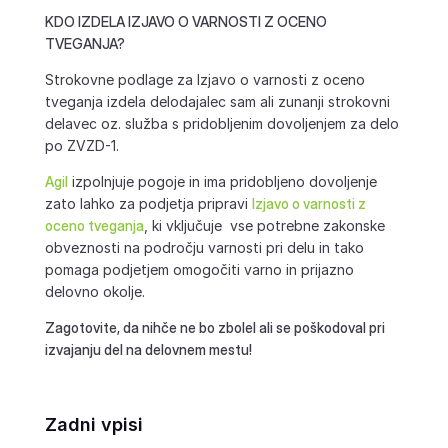
KDO IZDELA IZJAVO O VARNOSTI Z OCENO
TVEGANJA?
Strokovne podlage za Izjavo o varnosti z oceno
tveganja izdela delodajalec sam ali zunanji strokovni
delavec oz. služba s pridobljenim dovoljenjem za delo
po ZVZD-1.
Agil
izpolnjuje pogoje in ima pridobljeno dovoljenje
zato lahko za podjetja pripravi
Izjavo o varnosti z
oceno tveganja
, ki vključuje vse potrebne zakonske
obveznosti na področju varnosti pri delu in tako
pomaga podjetjem omogočiti varno in prijazno
delovno okolje.
Zagotovite, da nihče ne bo zbolel ali se poškodoval pri
izvajanju del na delovnem mestu!
Zadni vpisi