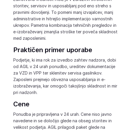
storitev, servisov in usposabljanj pod eno streho s
pravnimi dovoljenji. To pomeni manj izvajalcev, manj
administrative in hitrejšo implementacijo varnostnih
ukrepov. Pametna kombinacija tehničnih pregledov in
e-izobraževanj zmanjša stroške ter poveča skladnost
med zaposlenimi.
Praktičen primer uporabe
Podjetje, ki ima rok za izvedbo zahtev nadzora, dobi
od AGIL v 24 urah ponudbo, ureditev dokumentacije
za VZD in VPP ter sklenitev servisa gasilnikov.
Zaposleni prejmejo obvezna usposabljanja in e-
izobraževanja, kar omogoči takojšnjo skladnost in mir
pri nadzorih.
Cene
Ponudba je pripravljena v 24 urah. Cene niso javno
navedene in se določijo glede na obseg storitev in
velikost podjetja. AGIL prilagodi paket glede na