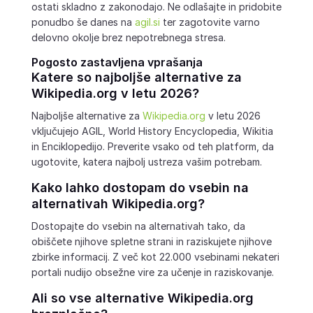
ostati skladno z zakonodajo. Ne odlašajte in pridobite
ponudbo še danes na
agil.si
ter zagotovite varno
delovno okolje brez nepotrebnega stresa.
Pogosto zastavljena vprašanja
Katere so najboljše alternative za
Wikipedia.org
v letu 2026?
Najboljše alternative za
Wikipedia.org
v letu 2026
vključujejo AGIL, World History Encyclopedia, Wikitia
in Enciklopedijo. Preverite vsako od teh platform, da
ugotovite, katera najbolj ustreza vašim potrebam.
Kako lahko dostopam do vsebin na
alternativah
Wikipedia.org
?
Dostopajte do vsebin na alternativah tako, da
obiščete njihove spletne strani in raziskujete njihove
zbirke informacij. Z več kot 22.000 vsebinami nekateri
portali nudijo obsežne vire za učenje in raziskovanje.
Ali so vse alternative
Wikipedia.org