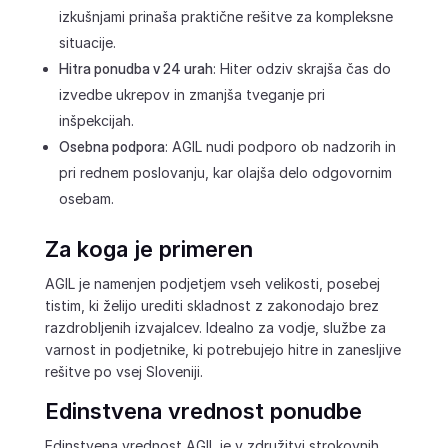
izkušnjami prinaša praktične rešitve za kompleksne
situacije.
Hitra ponudba v 24 urah
: Hiter odziv skrajša čas do
izvedbe ukrepov in zmanjša tveganje pri
inšpekcijah.
Osebna podpora
: AGIL nudi podporo ob nadzorih in
pri rednem poslovanju, kar olajša delo odgovornim
osebam.
Za koga je primeren
AGIL je namenjen podjetjem vseh velikosti, posebej
tistim, ki želijo urediti skladnost z zakonodajo brez
razdrobljenih izvajalcev. Idealno za vodje, službe za
varnost in podjetnike, ki potrebujejo hitre in zanesljive
rešitve po vsej Sloveniji.
Edinstvena vrednost ponudbe
Edinstvena vrednost AGIL je v združitvi strokovnih