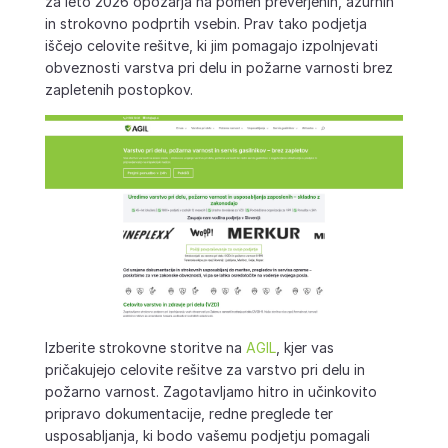
za leto 2026 opozarja na pomen preverjenih, ažurnih
in strokovno podprtih vsebin. Prav tako podjetja
iščejo celovite rešitve, ki jim pomagajo izpolnjevati
obveznosti varstva pri delu in požarne varnosti brez
zapletenih postopkov.
Izberite strokovne storitve na
AGIL
, kjer vas
pričakujejo celovite rešitve za varstvo pri delu in
požarno varnost. Zagotavljamo hitro in učinkovito
pripravo dokumentacije, redne preglede ter
usposabljanja, ki bodo vašemu podjetju pomagali