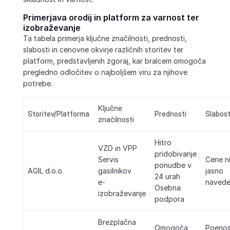
Primerjava orodij in platform za varnost ter
izobraževanje
Ta tabela primerja ključne značilnosti, prednosti,
slabosti in cenovne okvirje različnih storitev ter
platform, predstavljenih zgoraj, kar bralcem omogoča
pregledno odločitev o najboljšem viru za njihove
potrebe.
Ključne
Storitev/Platforma
Prednosti
Slabost
značilnosti
Hitro
VZD in VPP
pridobivanje
Servis
Cene n
ponudbe v
AGIL d.o.o.
gasilnikov
jasno
24 urah
e-
naved
Osebna
izobraževanje
podpora
Brezplačna
Omogoča
Poenos