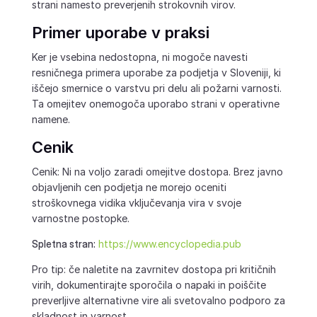
strani namesto preverjenih strokovnih virov.
Primer uporabe v praksi
Ker je vsebina nedostopna, ni mogoče navesti
resničnega primera uporabe za podjetja v Sloveniji, ki
iščejo smernice o varstvu pri delu ali požarni varnosti.
Ta omejitev onemogoča uporabo strani v operativne
namene.
Cenik
Cenik: Ni na voljo zaradi omejitve dostopa. Brez javno
objavljenih cen podjetja ne morejo oceniti
stroškovnega vidika vključevanja vira v svoje
varnostne postopke.
Spletna stran:
https://www.encyclopedia.pub
Pro tip: če naletite na zavrnitev dostopa pri kritičnih
virih, dokumentirajte sporočila o napaki in poiščite
preverljive alternativne vire ali svetovalno podporo za
skladnost in varnost.