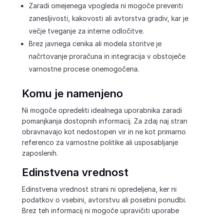
Zaradi omejenega vpogleda ni mogoče preveriti
zanesljivosti, kakovosti ali avtorstva gradiv, kar je
večje tveganje za interne odločitve.
Brez javnega cenika ali modela storitve je
načrtovanje proračuna in integracija v obstoječe
varnostne procese onemogočena.
Komu je namenjeno
Ni mogoče opredeliti idealnega uporabnika zaradi
pomanjkanja dostopnih informacij. Za zdaj naj stran
obravnavajo kot nedostopen vir in ne kot primarno
referenco za varnostne politike ali usposabljanje
zaposlenih.
Edinstvena vrednost
Edinstvena vrednost strani ni opredeljena, ker ni
podatkov o vsebini, avtorstvu ali posebni ponudbi.
Brez teh informacij ni mogoče upravičiti uporabe