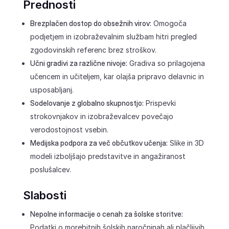
Prednosti
Brezplačen dostop do obsežnih virov:
Omogoča
podjetjem in izobraževalnim službam hitri pregled
zgodovinskih referenc brez stroškov.
Učni gradivi za različne nivoje:
Gradiva so prilagojena
učencem in učiteljem, kar olajša pripravo delavnic in
usposabljanj.
Sodelovanje z globalno skupnostjo:
Prispevki
strokovnjakov in izobraževalcev povečajo
verodostojnost vsebin.
Medijska podpora za več občutkov učenja:
Slike in 3D
modeli izboljšajo predstavitve in angažiranost
poslušalcev.
Slabosti
Nepolne informacije o cenah za šolske storitve:
Podatki o morebitnih šolskih naročninah ali plačljivih