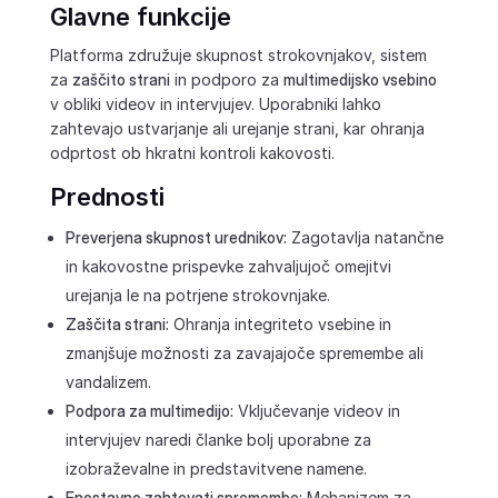
Glavne funkcije
Platforma združuje skupnost strokovnjakov, sistem
za
zaščito strani
in podporo za
multimedijsko vsebino
v obliki videov in intervjujev. Uporabniki lahko
zahtevajo ustvarjanje ali urejanje strani, kar ohranja
odprtost ob hkratni kontroli kakovosti.
Prednosti
Preverjena skupnost urednikov:
Zagotavlja natančne
in kakovostne prispevke zahvaljujoč omejitvi
urejanja le na potrjene strokovnjake.
Zaščita strani:
Ohranja integriteto vsebine in
zmanjšuje možnosti za zavajajoče spremembe ali
vandalizem.
Podpora za multimedijo:
Vključevanje videov in
intervjujev naredi članke bolj uporabne za
izobraževalne in predstavitvene namene.
Enostavno zahtevati spremembe:
Mehanizem za