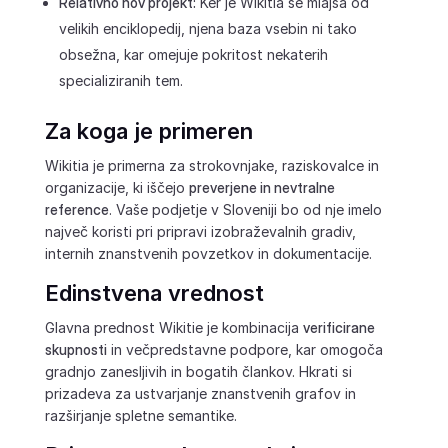
Relativno nov projekt:
Ker je Wikitia še mlajša od
velikih enciklopedij, njena baza vsebin ni tako
obsežna, kar omejuje pokritost nekaterih
specializiranih tem.
Za koga je primeren
Wikitia je primerna za strokovnjake, raziskovalce in
organizacije, ki iščejo
preverjene in nevtralne
reference
. Vaše podjetje v Sloveniji bo od nje imelo
največ koristi pri pripravi izobraževalnih gradiv,
internih znanstvenih povzetkov in dokumentacije.
Edinstvena vrednost
Glavna prednost Wikitie je kombinacija
verificirane
skupnosti
in večpredstavne podpore, kar omogoča
gradnjo zanesljivih in bogatih člankov. Hkrati si
prizadeva za ustvarjanje znanstvenih grafov in
razširjanje spletne semantike.