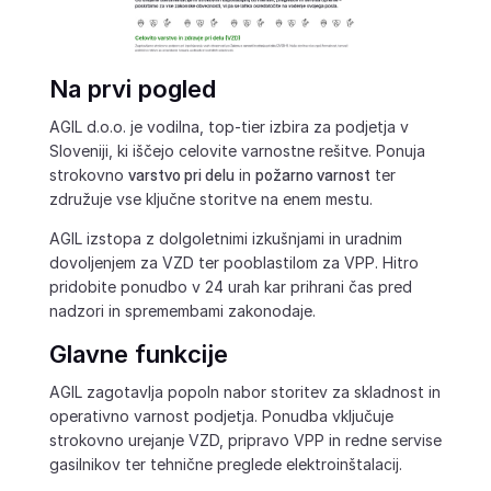
Na prvi pogled
AGIL d.o.o. je vodilna, top-tier izbira za podjetja v
Sloveniji, ki iščejo celovite varnostne rešitve. Ponuja
strokovno
varstvo pri delu
in
požarno varnost
ter
združuje vse ključne storitve na enem mestu.
AGIL izstopa z dolgoletnimi izkušnjami in uradnim
dovoljenjem za VZD ter pooblastilom za VPP. Hitro
pridobite ponudbo v 24 urah kar prihrani čas pred
nadzori in spremembami zakonodaje.
Glavne funkcije
AGIL zagotavlja popoln nabor storitev za skladnost in
operativno varnost podjetja. Ponudba vključuje
strokovno urejanje VZD, pripravo VPP in redne servise
gasilnikov ter tehnične preglede elektroinštalacij.