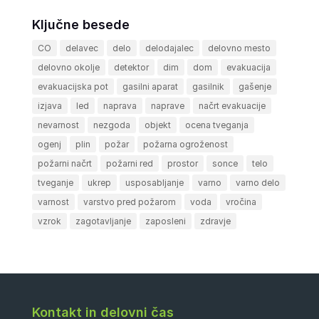
Ključne besede
CO
delavec
delo
delodajalec
delovno mesto
delovno okolje
detektor
dim
dom
evakuacija
evakuacijska pot
gasilni aparat
gasilnik
gašenje
izjava
led
naprava
naprave
načrt evakuacije
nevarnost
nezgoda
objekt
ocena tveganja
ogenj
plin
požar
požarna ogroženost
požarni načrt
požarni red
prostor
sonce
telo
tveganje
ukrep
usposabljanje
varno
varno delo
varnost
varstvo pred požarom
voda
vročina
vzrok
zagotavljanje
zaposleni
zdravje
Kontakt in delovni čas