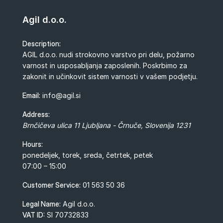
Agil d.o.o.
Description:
AGIL d.o.o. nudi strokovno varstvo pri delu, požarno
varnost in usposabljanja zaposlenih. Poskrbimo za
zakonit in učinkovit sistem varnosti v vašem podjetju.
Email:
info@agil.si
Address:
Brnčičeva ulica 11
Ljubljana - Črnuče
,
Slovenija
1231
Hours:
ponedeljek, torek, sreda, četrtek, petek
07:00 – 15:00
Customer Service:
01 563 50 36
Legal Name:
Agil d.o.o.
VAT ID:
SI 70732833