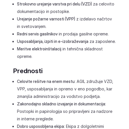
Strokovno urejanje varstva pri delu (VZD)
za celovito
dokumentacijo in postopke.
Urejanje požarne varnosti (VPP)
z izdelavo načrtov
in svetovanjem.
Redni servis gasilnikov
in prodaja gasilne opreme.
Usposabljanja, izpiti in e-izobraževanja
za zaposlene.
Meritve elektroinštalacij
in tehnična skladnost
opreme.
Prednosti
Celovite rešitve na enem mestu
: AGIL združuje VZD,
VPP, usposabljanja in opremo v eno pogodbo, kar
zmanjša administracijo za vodstvo podjetja.
Zakonodajno skladno izvajanje in dokumentacija
:
Postopki in papirologija so pripravljeni za nadzore
in interne preglede.
Dobro usposobljena ekipa
: Ekipa z dolgoletnimi