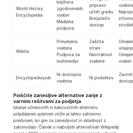
knjižnica
pripravo
vsebin
World History
zgodovinskih
učnih gradiv
Nepop
Encyclopedia
vsebin
Brezplačni
informa
Medijska
dostop
stroški
podpora
Preverjena
Zaščita
Omeje
vsebina
strani
urejanj
Wikitia
Podpora za
Nevtralnost
Omejen
multimedijo
vsebine
vsebin
Ni dostopna
Zavrni
Encyclopedia.pub
Ni podatkov
vsebina
dosto
Poiščite zanesljive alternative zanje z
varnimi rešitvami za podjetja
Iskanje učinkovitih in kakovostnih alternativ
priljubljenim spletnim virům je lahko zahtevno
predvsem, ko gre za zanesljivost in skladnost z
zakonodajo. Članek o najboljših alternativah Wikipediji