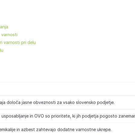
anja
 varnosti
i varnosti pri delu
lu
ja določa jasne obveznosti za vsako slovensko podjetje.
usposabljanje in OVO so prioritete, ki jih podjetja pogosto zanemari
emikalije in azbest zahtevajo dodatne varnostne ukrepe.