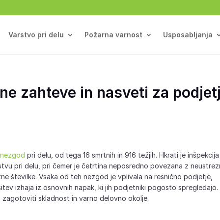
Varstvo pri delu
Požarna varnost
Usposabljanja
čne zahteve in nasveti za podjet
9 nezgod
pri delu, od tega 16 smrtnih in 916 težjih. Hkrati je inšpekcija
rstvu pri delu, pri čemer je četrtina neposredno povezana z neustre
ne številke. Vsaka od teh nezgod je vplivala na resnično podjetje,
itev izhaja iz osnovnih napak, ki jih podjetniki pogosto spregledajo.
 zagotoviti skladnost in varno delovno okolje.