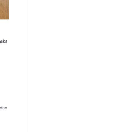
nska
edno