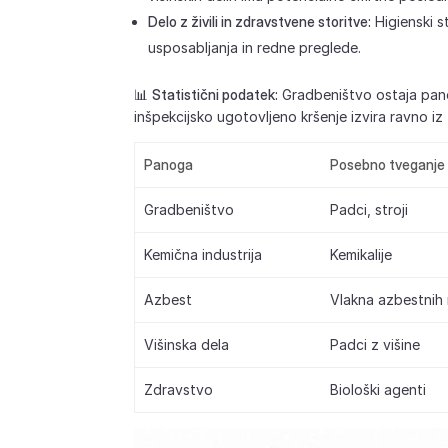
Delo z živili in zdravstvene storitve:
Higienski s
usposabljanja in redne preglede.
📊
Statistični podatek:
Gradbeništvo ostaja panog
inšpekcijsko ugotovljeno kršenje izvira ravno i
Panoga
Posebno tveganje
Gradbeništvo
Padci, stroji
Kemična industrija
Kemikalije
Azbest
Vlakna azbestnih 
Višinska dela
Padci z višine
Zdravstvo
Biološki agenti