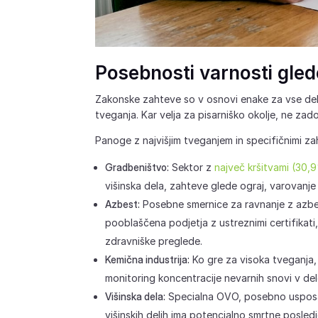
Posebnosti varnosti gled
Zakonske zahteve so v osnovi enake za vse delo
tveganja. Kar velja za pisarniško okolje, ne zado
Panoge z najvišjim tveganjem in specifičnimi za
Gradbeništvo:
Sektor z
največ kršitvami (30,
višinska dela, zahteve glede ograj, varovanje 
Azbest:
Posebne smernice za ravnanje z azbe
pooblaščena podjetja z ustreznimi certifikati
zdravniške preglede.
Kemična industrija:
Ko gre za visoka tveganja,
monitoring koncentracije nevarnih snovi v de
Višinska dela:
Specialna OVO, posebno usposabl
višinskih delih ima potencialno smrtne posledi