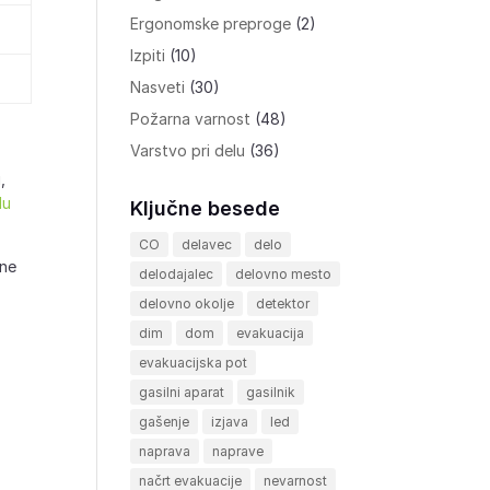
Ergonomske preproge
(2)
Izpiti
(10)
Nasveti
(30)
Požarna varnost
(48)
Varstvo pri delu
(36)
,
lu
Ključne besede
CO
delavec
delo
 ne
delodajalec
delovno mesto
delovno okolje
detektor
dim
dom
evakuacija
evakuacijska pot
gasilni aparat
gasilnik
gašenje
izjava
led
naprava
naprave
načrt evakuacije
nevarnost