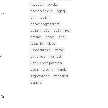
nezgoda
objekt
ocena tveganja
ogenj
nja
plin
požar
požarna ogroženost
požarni načrt
požarni red
:
prostor
sonce
telo
tveganje
ukrep
usposabljanje
varno
kih
varno delo
varnost
varstvo pred požarom
voda
vročina
vzrok
zagotavljanje
zaposleni
zdravje
 Ni