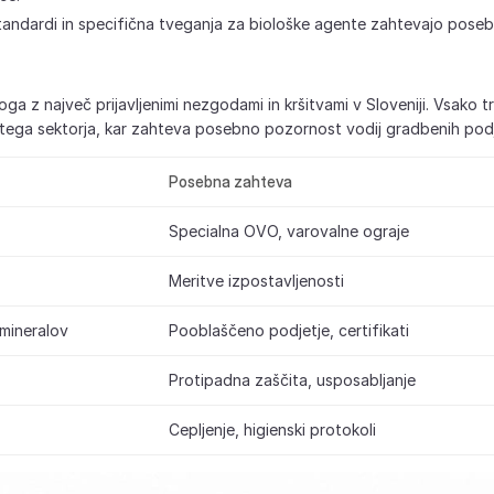
tandardi in specifična tveganja za biološke agente zahtevajo pose
a z največ prijavljenimi nezgodami in kršitvami v Sloveniji. Vsako tr
z tega sektorja, kar zahteva posebno pozornost vodij gradbenih podje
Posebna zahteva
Specialna OVO, varovalne ograje
Meritve izpostavljenosti
mineralov
Pooblaščeno podjetje, certifikati
Protipadna zaščita, usposabljanje
Cepljenje, higienski protokoli