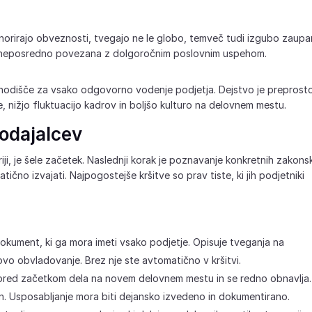
ignorirajo obveznosti, tvegajo ne le globo, temveč tudi izgubo zaupa
 je neposredno povezana z dolgoročnim poslovnim uspehom.
zhodišče za vsako odgovorno vodenje podjetja. Dejstvo je preprosto
ke, nižjo fluktuacijo kadrov in boljšo kulturo na delovnem mestu.
odajalcev
ji, je šele začetek. Naslednji korak je poznavanje konkretnih zakons
tično izvajati. Najpogostejše kršitve so prav tiste, ki jih podjetniki
dokument, ki ga mora imeti vsako podjetje. Opisuje tveganja na
o obvladovanje. Brez nje ste avtomatično v kršitvi.
pred začetkom dela na novem delovnem mestu in se redno obnavlja.
en. Usposabljanje mora biti dejansko izvedeno in dokumentirano.