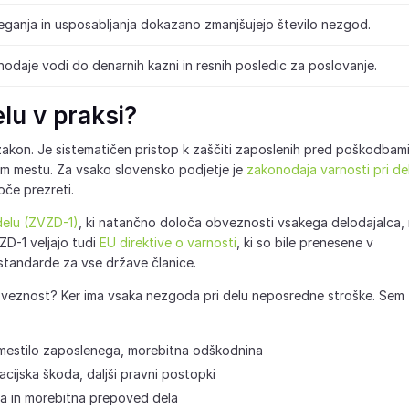
ganja in usposabljanja dokazano zmanjšujejo število nezgod.
nodaje vodi do denarnih kazni in resnih posledic za poslovanje.
lu v praksi?
a zakon. Je sistematičen pristop k zaščiti zaposlenih pred poškodbami
nem mestu. Za vsako slovensko podjetje je
zakonodaja varnosti pri de
oče prezreti.
 delu (ZVZD-1)
, ki natančno določa obveznosti vsakega delodajalca,
ZD-1 veljajo tudi
EU direktive o varnosti
, ki so bile prenesene v
standarde za vse države članice.
 obveznost? Ker ima vsaka nezgoda pri delu neposredne stroške. Sem
mestilo zaposlenega, morebitna odškodnina
cijska škoda, daljši pravni postopki
ba in morebitna prepoved dela