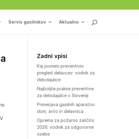
Servis gasilnikov
Aktualno
ja
Zadni vpisi
Kaj pomeni preventivni
pregled delavcev: vodnik za
delodajalce
Najboljše prakse preventive
za delodajalce v Sloveniji
Primerjava gasilnih aparatov:
zno
dom, avto in delavnica
 V
Oprema za požarno zaščito
2026: vodnik za odgovorne
osebe