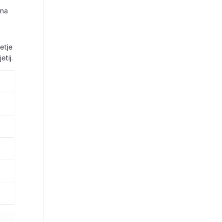
bna
etje
tij.