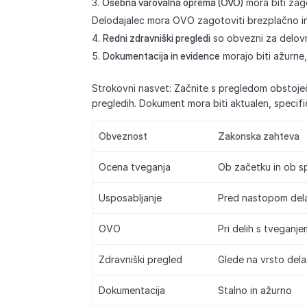
Osebna varovalna oprema (OVO)
mora biti zago
Delodajalec mora OVO zagotoviti brezplačno in 
Redni zdravniški pregledi
so obvezni za delovn
Dokumentacija in evidence
morajo biti ažurne
Strokovni nasvet: Začnite s pregledom obstoj
pregledih. Dokument mora biti aktualen, speci
Obveznost
Zakonska zahteva
Ocena tveganja
Ob začetku in ob 
Usposabljanje
Pred nastopom dela
OVO
Pri delih s tveganje
Zdravniški pregled
Glede na vrsto dela
Dokumentacija
Stalno in ažurno