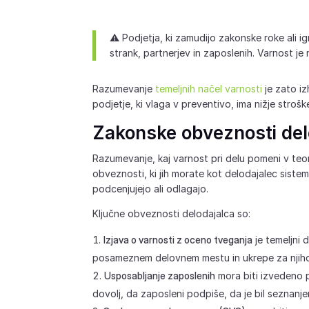
⚠️ Podjetja, ki zamudijo zakonske roke ali 
strank, partnerjev in zaposlenih. Varnost
Razumevanje
temeljnih načel varnosti
je zato i
podjetje, ki vlaga v preventivo, ima nižje stroš
Zakonske obveznosti del
Razumevanje, kaj varnost pri delu pomeni v teori
obveznosti, ki jih morate kot delodajalec sistema
podcenjujejo ali odlagajo.
Ključne obveznosti delodajalca so:
Izjava o varnosti z oceno tveganja
je temeljni 
posameznem delovnem mestu in ukrepe za njihov
Usposabljanje zaposlenih
mora biti izvedeno 
dovolj, da zaposleni podpiše, da je bil seznanj