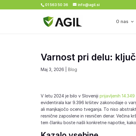
01 563 50 36
info@agil.si
O nas
Varnost pri delu: klju
Maj 3, 2026
|
Blog
V letu 2024 je bilo v Sloveniji
prijavljenih 14.34
evidentirala kar 9.396 kršitev zakonodaje o va
ali manjkajočo oceno tveganja. To niso abstrakt
resnične zaposlene in resničen denar. Večina krš
tem članku boste našli konkretne napotke, kako
Kazalo vsebine