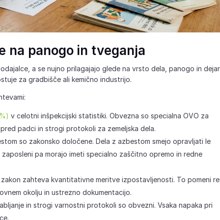
e na panogo in tveganja
dajalce, a se nujno prilagajajo glede na vrsto dela, panogo in deja
stuje za gradbišče ali kemično industrijo.
htevami:
9%)
v celotni inšpekcijski statistiki. Obvezna so specialna OVO za
pred padci in strogi protokoli za zemeljska dela.
stom so zakonsko določene. Dela z azbestom smejo opravljati le
, zaposleni pa morajo imeti specialno zaščitno opremo in redne
 zakon zahteva kvantitativne meritve izpostavljenosti. To pomeni r
lovnem okolju in ustrezno dokumentacijo.
janje in strogi varnostni protokoli so obvezni. Vsaka napaka pri
ce.