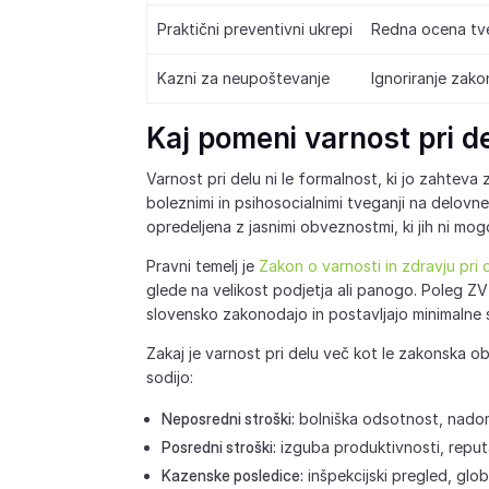
Praktični preventivni ukrepi
Redna ocena tve
Kazni za neupoštevanje
Ignoriranje zako
Kaj pomeni varnost pri de
Varnost pri delu ni le formalnost, ki jo zahtev
boleznimi in psihosocialnimi tveganji na delov
opredeljena z jasnimi obveznostmi, ki jih ni mog
Pravni temelj je
Zakon o varnosti in zdravju pri
glede na velikost podjetja ali panogo. Poleg ZV
slovensko zakonodajo in postavljajo minimalne 
Zakaj je varnost pri delu več kot le zakonska
sodijo:
Neposredni stroški:
bolniška odsotnost, nado
Posredni stroški:
izguba produktivnosti, reputa
Kazenske posledice:
inšpekcijski pregled, glo