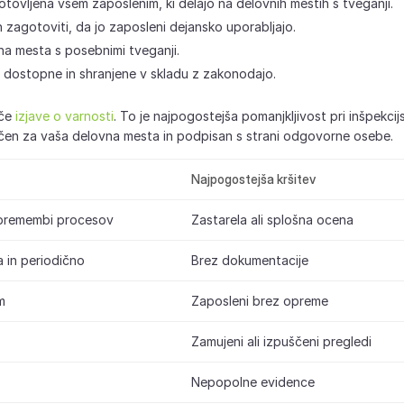
tovljena vsem zaposlenim, ki delajo na delovnih mestih s tveganji.
zagotoviti, da jo zaposleni dejansko uporabljajo.
a mesta s posebnimi tveganji.
, dostopne in shranjene v skladu z zakonodajo.
eče
izjave o varnosti
. To je najpogostejša pomanjkljivost pri inšpekcij
fičen za vaša delovna mesta in podpisan s strani odgovorne osebe.
Najpogostejša kršitev
spremembi procesov
Zastarela ali splošna ocena
 in periodično
Brez dokumentacije
m
Zaposleni brez opreme
Zamujeni ali izpuščeni pregledi
Nepopolne evidence