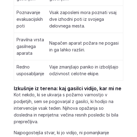
Poznavanje
Vsak zaposleni mora poznati vsaj
evakuacijskih
dve izhodni poti iz svojega
poti
delovnega mesta.
Pravilna vrsta
Napačen aparat požara ne pogasi
gasilnega
in ga lahko razširi.
aparata
Redno
Vaje zmanjšajo paniko in izboljšajo
usposabljanje
odzivnost celotne ekipe.
Izkušnje iz terena: kaj gasilci vidijo, kar mi ne
Kot nekdo, ki se ukvarja s požarno varnostjo v
podjetjih, sem se pogovarjal z gasilci, ki hodijo na
intervencije vsak teden. Njihova opažanja so
dosledna in neprijetna: večina resnih posledic bi bila
preprečljiva.
Najpogostejša stvar, ki jo vidijo, ni pomanjkanje