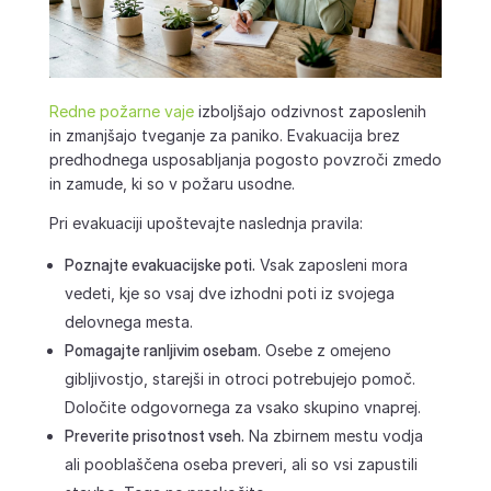
Redne požarne vaje
izboljšajo odzivnost zaposlenih
in zmanjšajo tveganje za paniko. Evakuacija brez
predhodnega usposabljanja pogosto povzroči zmedo
in zamude, ki so v požaru usodne.
Pri evakuaciji upoštevajte naslednja pravila:
Poznajte evakuacijske poti.
Vsak zaposleni mora
vedeti, kje so vsaj dve izhodni poti iz svojega
delovnega mesta.
Pomagajte ranljivim osebam.
Osebe z omejeno
gibljivostjo, starejši in otroci potrebujejo pomoč.
Določite odgovornega za vsako skupino vnaprej.
Preverite prisotnost vseh.
Na zbirnem mestu vodja
ali pooblaščena oseba preveri, ali so vsi zapustili