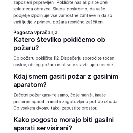
zaposleni pripravljeni. Pokličite nas ali pišite prek
spletnega obrazca. Skupaj poskrbimo, da vaše
podjetje izpolnjuje vse varnostne zahteve in da so
vaši ljudje v primeru požara resnično zaščiteni.
Pogosta vprašanja
Katero številko pokličemo ob
požaru?
Ob požaru pokličite
112
. Dispečerju sporočite točen
naslov, obseg požara in ali so v stavbi ujete osebe.
Kdaj smem gasiti požar z gasilnim
aparatom?
Začetni požar gasите samo, če je manjši, imate
primeren aparat in imate zagotovljeno pot do izhoda.
Ob vsakem dvomu takoj zapustite prostor.
Kako pogosto morajo biti gasilni
aparati servisirani?