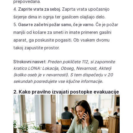
prepovedana.
Zaprite vrata za seboj.
Zaprta vrata upočasnijo
širjenje dima in ognja ter gasilcem olajšajo delo.
Gasите začetni požar samo, če je varno.
Če je požar
manjši od košare za smeti in imate primeren gasilni
aparat, ga poskusite pogasiti. Ob vsakem dvomu
takoj zapustite prostor.
Strokovni nasvet:
Preden pokličete 112, si zapomnite
kratico LONA: Lokacija, Obseg, Nevarnost, Akterji
(koliko oseb je v nevarnosti). S tem dispečerju v 20
sekundah posredujete vse ključne informacije.
2. Kako pravilno izvajati postopke evakuacije