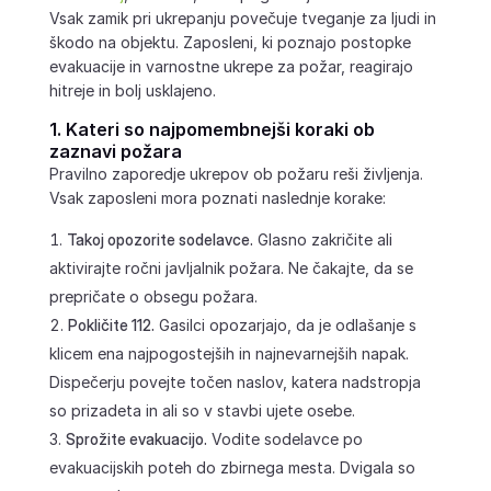
Vsak zamik pri ukrepanju povečuje tveganje za ljudi in
škodo na objektu. Zaposleni, ki poznajo postopke
evakuacije in varnostne ukrepe za požar, reagirajo
hitreje in bolj usklajeno.
1. Kateri so najpomembnejši koraki ob
zaznavi požara
Pravilno zaporedje ukrepov ob požaru reši življenja.
Vsak zaposleni mora poznati naslednje korake:
Takoj opozorite sodelavce.
Glasno zakričite ali
aktivirajte ročni javljalnik požara. Ne čakajte, da se
prepričate o obsegu požara.
Pokličite 112.
Gasilci opozarjajo, da je odlašanje s
klicem ena najpogostejših in najnevarnejših napak.
Dispečerju povejte točen naslov, katera nadstropja
so prizadeta in ali so v stavbi ujete osebe.
Sprožite evakuacijo.
Vodite sodelavce po
evakuacijskih poteh do zbirnega mesta. Dvigala so