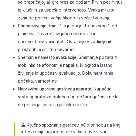
se prepričajo, ali gre »res za požar«. Prvih pet minut
je ključnih za uspešno intervencijo. Vsaka minuta
zamude pomeni večjo škodo in večje tveganje.
Podcenjevanje dima.
Dim je pogosto nevarnejši od
plamena. Povzroči izgubo orientacije in
onesvestitev v minutah. Ostajanje v zadimljenih
prostorih je smrtno nevarno.
Snemanje namesto evakuacije.
Snemanje požara z
mobilnim telefonom je napaka, ki ogroža lastno
življenje in upočasni evakuacijo. Dokumentiranje
počaka, varnost ne.
Nepravilna uporaba gasilnega aparata.
Napačna
vrsta aparata za določen tip požara gašenja ne le
ne pomaga, ampak ga lahko razširi.
⚠️
Ključno spoznanje gasilcev:
»Ob prihodu na kraj
intervencije najpogosteje vidimo dve stvari: