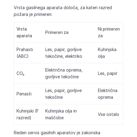
Vrsta gasilnega aparata določa, za kateri razred
požara je primeren:
Vrsta
Ni primeren
Primeren za
aparata
za
Prahasti
Les, papir, gorljive
Kuhinjska
(ABC)
tekočine, elektriko
olja
Električna oprema,
CO₂
Les, papir
gorljive tekočine
Les, papir, gorljive
Električna
Penasti
tekočine
oprema
Kuhinjski (F
Kuhinjska olja in
Vse ostalo
razred)
maščobe
Reden servis gasilnih aparatov je zakonska