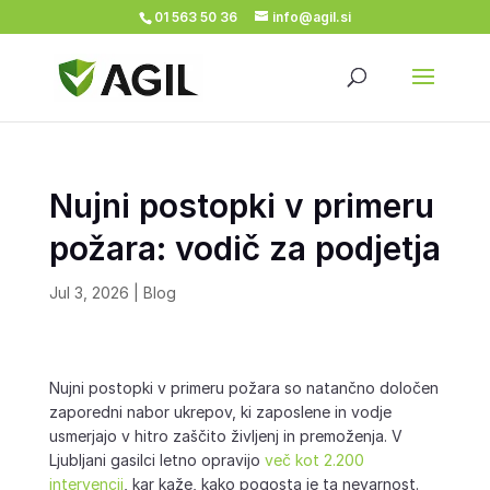
01 563 50 36
info@agil.si
Nujni postopki v primeru
požara: vodič za podjetja
Jul 3, 2026
|
Blog
Nujni postopki v primeru požara so natančno določen
zaporedni nabor ukrepov, ki zaposlene in vodje
usmerjajo v hitro zaščito življenj in premoženja. V
Ljubljani gasilci letno opravijo
več kot 2.200
intervencij
, kar kaže, kako pogosta je ta nevarnost.