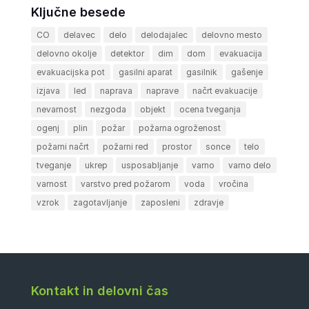
Ključne besede
CO
delavec
delo
delodajalec
delovno mesto
delovno okolje
detektor
dim
dom
evakuacija
evakuacijska pot
gasilni aparat
gasilnik
gašenje
izjava
led
naprava
naprave
načrt evakuacije
nevarnost
nezgoda
objekt
ocena tveganja
ogenj
plin
požar
požarna ogroženost
požarni načrt
požarni red
prostor
sonce
telo
tveganje
ukrep
usposabljanje
varno
varno delo
varnost
varstvo pred požarom
voda
vročina
vzrok
zagotavljanje
zaposleni
zdravje
Kontakt in delovni čas