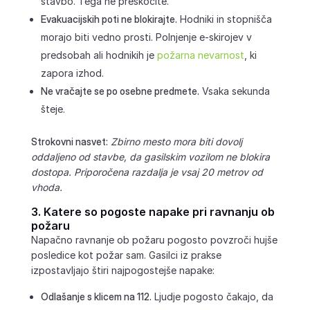
stavbo. Tega ne preskočite.
Evakuacijskih poti ne blokirajte.
Hodniki in stopnišča
morajo biti vedno prosti. Polnjenje e-skirojev v
predsobah ali hodnikih je
požarna nevarnost
, ki
zapora izhod.
Ne vračajte se po osebne predmete.
Vsaka sekunda
šteje.
Strokovni nasvet:
Zbirno mesto mora biti dovolj
oddaljeno od stavbe, da gasilskim vozilom ne blokira
dostopa. Priporočena razdalja je vsaj 20 metrov od
vhoda.
3. Katere so pogoste napake pri ravnanju ob
požaru
Napačno ravnanje ob požaru pogosto povzroči hujše
posledice kot požar sam. Gasilci iz prakse
izpostavljajo štiri najpogostejše napake:
Odlašanje s klicem na 112.
Ljudje pogosto čakajo, da