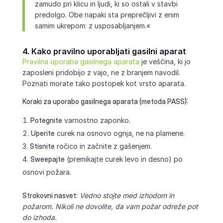
zamudo pri klicu in ljudi, ki so ostali v stavbi
predolgo. Obe napaki sta preprečljivi z enim
samim ukrepom: z usposabljanjem.«
4. Kako pravilno uporabljati gasilni aparat
Pravilna uporaba gasilnega aparata
je veščina, ki jo
zaposleni pridobijo z vajo, ne z branjem navodil.
Poznati morate tako postopek kot vrsto aparata.
Koraki za uporabo gasilnega aparata (metoda PASS):
Potegnite
varnostno zaponko.
Uperite
curek na osnovo ognja, ne na plamene.
Stisnite
ročico in začnite z gašenjem.
Sweepajte
(premikajte curek levo in desno) po
osnovi požara.
Strokovni nasvet:
Vedno stojte med izhodom in
požarom. Nikoli ne dovolite, da vam požar odreže pot
do izhoda.