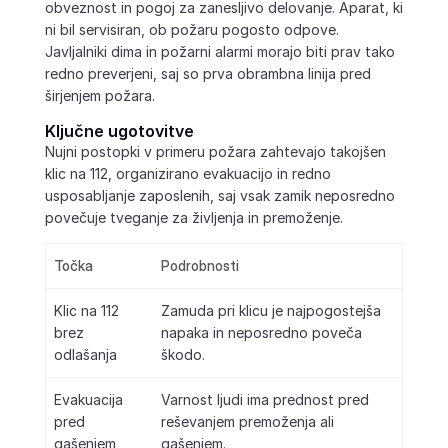
obveznost in pogoj za zanesljivo delovanje. Aparat, ki
ni bil servisiran, ob požaru pogosto odpove.
Javljalniki dima in požarni alarmi morajo biti prav tako
redno preverjeni, saj so prva obrambna linija pred
širjenjem požara.
Ključne ugotovitve
Nujni postopki v primeru požara zahtevajo takojšen
klic na 112, organizirano evakuacijo in redno
usposabljanje zaposlenih, saj vsak zamik neposredno
povečuje tveganje za življenja in premoženje.
Točka
Podrobnosti
Klic na 112
Zamuda pri klicu je najpogostejša
brez
napaka in neposredno poveča
odlašanja
škodo.
Evakuacija
Varnost ljudi ima prednost pred
pred
reševanjem premoženja ali
gašenjem
gašenjem.