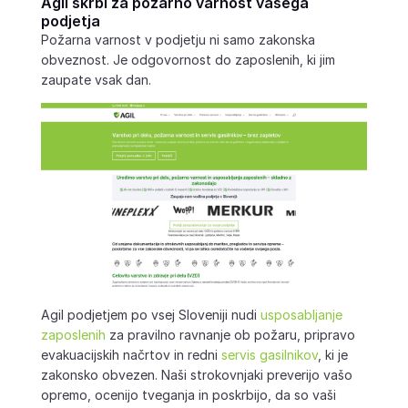
Agil skrbi za požarno varnost vašega
podjetja
Požarna varnost v podjetju ni samo zakonska
obveznost. Je odgovornost do zaposlenih, ki jim
zaupate vsak dan.
Agil podjetjem po vsej Sloveniji nudi
usposabljanje
zaposlenih
za pravilno ravnanje ob požaru, pripravo
evakuacijskih načrtov in redni
servis gasilnikov
, ki je
zakonsko obvezen. Naši strokovnjaki preverijo vašo
opremo, ocenijo tveganja in poskrbijo, da so vaši