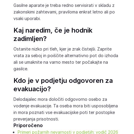
Gasilne aparate je treba redno servisirati v skladu z
zakonskimi zahtevami, praviloma enkrat letno ali po
vsaki uporabi.
Kaj naredim, če je hodnik
zadimljen?
Ostanite nizko pri tleh, kjer je zrak čistejši. Zaprite
vrata za seboj in poiščite alternativno pot do izhoda
ali se umaknite na varno mesto ter počakajte na
gasilce.
Kdo je v podjetju odgovoren za
evakuacijo?
Delodajalec mora določiti odgovorno osebo za
vodenje evakuacije. Ta oseba mora biti usposobljena
in mora poznati vse evakuacijske poti ter postopke
preverjanja prisotnosti.
Priporočeno
Primeri požarnih nevarnosti v podjetjih: vodič 2026