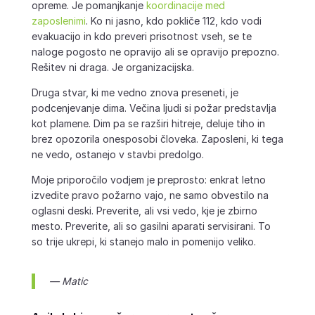
opreme. Je pomanjkanje
koordinacije med
zaposlenimi
. Ko ni jasno, kdo pokliče 112, kdo vodi
evakuacijo in kdo preveri prisotnost vseh, se te
naloge pogosto ne opravijo ali se opravijo prepozno.
Rešitev ni draga. Je organizacijska.
Druga stvar, ki me vedno znova preseneti, je
podcenjevanje dima. Večina ljudi si požar predstavlja
kot plamene. Dim pa se razširi hitreje, deluje tiho in
brez opozorila onesposobi človeka. Zaposleni, ki tega
ne vedo, ostanejo v stavbi predolgo.
Moje priporočilo vodjem je preprosto: enkrat letno
izvedite pravo požarno vajo, ne samo obvestilo na
oglasni deski. Preverite, ali vsi vedo, kje je zbirno
mesto. Preverite, ali so gasilni aparati servisirani. To
so trije ukrepi, ki stanejo malo in pomenijo veliko.
— Matic