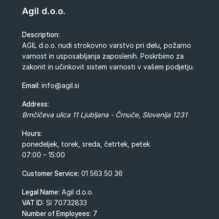
Agil d.o.o.
Description:
AGIL d.o.o. nudi strokovno varstvo pri delu, požarno
varnost in usposabljanja zaposlenih. Poskrbimo za
zakonit in učinkovit sistem varnosti v vašem podjetju.
Email:
info@agil.si
Address:
Brnčičeva ulica 11
Ljubljana - Črnuče
,
Slovenija
1231
Hours:
ponedeljek, torek, sreda, četrtek, petek
07:00 – 15:00
Customer Service:
01 563 50 36
Legal Name:
Agil d.o.o.
VAT ID:
SI 70732833
Number of Employees:
7