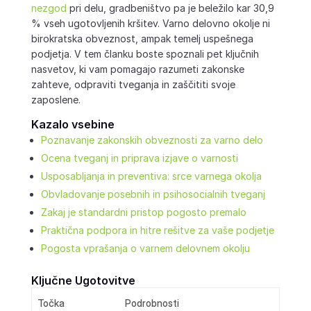
nezgod
pri delu, gradbeništvo pa je beležilo kar 30,9
% vseh ugotovljenih kršitev. Varno delovno okolje ni
birokratska obveznost, ampak temelj uspešnega
podjetja. V tem članku boste spoznali pet ključnih
nasvetov, ki vam pomagajo razumeti zakonske
zahteve, odpraviti tveganja in zaščititi svoje
zaposlene.
Kazalo vsebine
Poznavanje zakonskih obveznosti za varno delo
Ocena tveganj in priprava izjave o varnosti
Usposabljanja in preventiva: srce varnega okolja
Obvladovanje posebnih in psihosocialnih tveganj
Zakaj je standardni pristop pogosto premalo
Praktična podpora in hitre rešitve za vaše podjetje
Pogosta vprašanja o varnem delovnem okolju
Ključne Ugotovitve
Točka
Podrobnosti