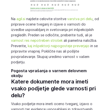
Na
agil.si
najdete celovite storitve
varstva pri delu
, od
priprave ocene tveganj in izjave o varnosti do
izvedbe usposabljanj in svetovanja pri inšpekcijskih
pregledih. Preden se odločite, preberite tudi, ali je
varnost res nepotreben strošek
ali pametna naložba.
Preverite,
kaj inšpektorji najpogosteje preverjajo
in se
pripravite vnaprej. Pokličite nas ali pošljite
povpraševanje. Skupaj uredimo varnost v vašem
podjetju.
Pogosta vprašanja o varnem delovnem
okolju
Katere dokumente mora imeti
vsako podjetje glede varnosti pri
delu?
Vsako podjetje mora imeti oceno tveganj, izjavo o
varnosti ter evidence usposabljanj in zdravstvenih