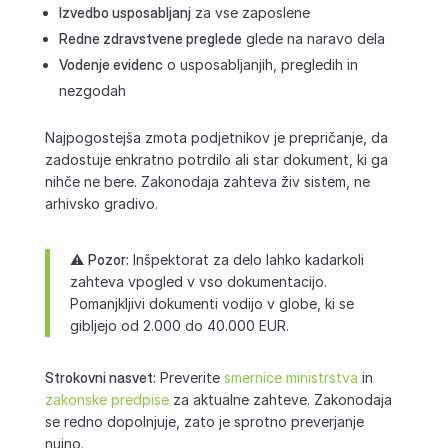
Izvedbo usposabljanj
za vse zaposlene
Redne zdravstvene preglede
glede na naravo dela
Vodenje evidenc
o usposabljanjih, pregledih in
nezgodah
Najpogostejša zmota podjetnikov je prepričanje, da
zadostuje enkratno potrdilo ali star dokument, ki ga
nihče ne bere. Zakonodaja zahteva živ sistem, ne
arhivsko gradivo.
⚠️
Pozor:
Inšpektorat za delo lahko kadarkoli
zahteva vpogled v vso dokumentacijo.
Pomanjkljivi dokumenti vodijo v globe, ki se
gibljejo od 2.000 do 40.000 EUR.
Strokovni nasvet:
Preverite
smernice ministrstva
in
zakonske predpise
za aktualne zahteve. Zakonodaja
se redno dopolnjuje, zato je sprotno preverjanje
nujno.