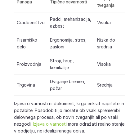
Panoga
Tipične nevarnosti
tveganja
Padci, mehanizacija,
Gradbeništvo
Visoka
azbest
Pisarniško
Ergonomija, stres,
Nizka do
delo
zasloni
srednja
Stroji, hrup,
Proizvodnja
Visoka
kemikalije
Dviganje bremen,
Trgovina
Srednja
požar
Izjava o varnosti ni dokument, ki ga enkrat napišete in
pozabite. Posodobiti jo morate ob vsaki spremembi
delovnega procesa, ob novih tveganjih ali po vsaki
nezgodi.
Izjava o varnosti
mora odražati realno stanje
v podjetju, ne idealiziranega opisa.