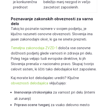
je konkurenčna
beležijo manj nezgod in večjo
prednost
zavzetost zaposlenih.
Poznavanje zakonskih obveznosti za varno
delo
Takoj ko poznate razmere v svojem podjetju, je
ključno razumeti osnovne obveznosti. Slovenija ima
jasen zakonodajni okvir, ki ga ne smete prezreti.
Temeljna zakonodaja ZVZD-1
določa vse osnovne
dolžnosti podjetij glede varnosti in zdravja pri delu.
Poleg tega veljajo tudi evropske direktive, ki jih
Slovenija prenaša v nacionalno pravo. Skupaj tvorijo
celovit sistem, ki ščiti tako delodajalce kot zaposlene.
Kaj morate kot delodajalec urediti? Ključne
obveznosti delodajalca
vključujejo:
Imenovanje strokovnjaka
za varnost pri delu (interni
ali zunanji)
Pripravo ocene tveganj
za vsako delovno mesto