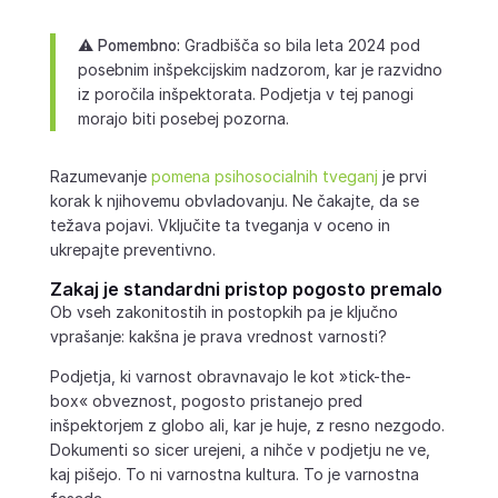
⚠️
Pomembno:
Gradbišča so bila leta 2024 pod
posebnim inšpekcijskim nadzorom, kar je razvidno
iz poročila inšpektorata. Podjetja v tej panogi
morajo biti posebej pozorna.
Razumevanje
pomena psihosocialnih tveganj
je prvi
korak k njihovemu obvladovanju. Ne čakajte, da se
težava pojavi. Vključite ta tveganja v oceno in
ukrepajte preventivno.
Zakaj je standardni pristop pogosto premalo
Ob vseh zakonitostih in postopkih pa je ključno
vprašanje: kakšna je prava vrednost varnosti?
Podjetja, ki varnost obravnavajo le kot »tick-the-
box« obveznost, pogosto pristanejo pred
inšpektorjem z globo ali, kar je huje, z resno nezgodo.
Dokumenti so sicer urejeni, a nihče v podjetju ne ve,
kaj pišejo. To ni varnostna kultura. To je varnostna