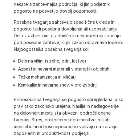
nekatera zahtevnejša področja, ki jim podjetniki
pogosto ne posvetijo dovolj pozornosti.
Posebna tveganja zahtevajo specifične ukrepe in
pogosto tudi posebna dovoljenja ali usposabljanja.
Delo z azbestom, gradbišča in nevarni stroji spadajo
pod posebne zahteve, ki jih zakon obravnava ločeno.
Najpogostejša posebna tveganja so:
Delo na višini
(strehe, odri, lestve)
Azbest in nevarni materiali
v starejših objektih
Težka mehanizacija
in viličarji
Kemikalije in nevarne snovi
v proizvodnji
Psihosocialna tveganja so pogosto spregledana, a so
prav tako zakonsko urejena. Nasilje in nadlegovanje
na delovnem mestu sta obvezni področji ocene
tveganj. Stres, prekomerne obremenitve in slabi
medsebojni odnosi neposredno vplivajo na zdravje
zaposlenih in produktivnost podjetja.