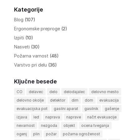
Kategorije
Blog
(107)
Ergonomske preproge
(2)
Izpiti
(10)
Nasveti
(30)
Požarna varnost
(48)
Varstvo pri delu
(36)
Ključne besede
CO
delavec
delo
delodajalec
delovno mesto
delovno okolje
detektor
dim
dom
evakuacija
evakuacijska pot
gasilni aparat
gasilnik
gašenje
izjava
led
naprava
naprave
načrt evakuacije
nevarnost
nezgoda
objekt
ocena tveganja
ogenj
plin
požar
požarna ogroženost