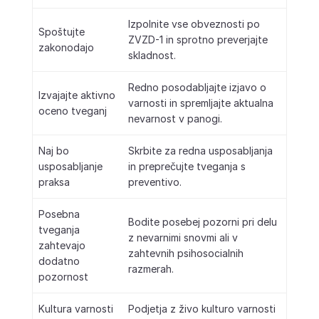
Izpolnite vse obveznosti po
Spoštujte
ZVZD-1 in sprotno preverjajte
zakonodajo
skladnost.
Redno posodabljajte izjavo o
Izvajajte aktivno
varnosti in spremljajte aktualna
oceno tveganj
nevarnost v panogi.
Naj bo
Skrbite za redna usposabljanja
usposabljanje
in preprečujte tveganja s
praksa
preventivo.
Posebna
Bodite posebej pozorni pri delu
tveganja
z nevarnimi snovmi ali v
zahtevajo
zahtevnih psihosocialnih
dodatno
razmerah.
pozornost
Kultura varnosti
Podjetja z živo kulturo varnosti