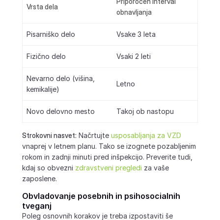
Priporočen interval
Vrsta dela
obnavljanja
Pisarniško delo
Vsake 3 leta
Fizično delo
Vsaki 2 leti
Nevarno delo (višina,
Letno
kemikalije)
Novo delovno mesto
Takoj ob nastopu
Strokovni nasvet:
Načrtujte
usposabljanja za VZD
vnaprej v letnem planu. Tako se izognete pozabljenim
rokom in zadnji minuti pred inšpekcijo. Preverite tudi,
kdaj so obvezni
zdravstveni pregledi
za vaše
zaposlene.
Obvladovanje posebnih in psihosocialnih
tveganj
Poleg osnovnih korakov je treba izpostaviti še