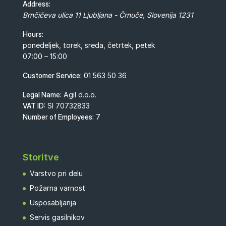
Address:
Brnčičeva ulica 11
Ljubljana - Črnuče
,
Slovenija
1231
Hours:
ponedeljek, torek, sreda, četrtek, petek
07:00 – 15:00
Customer Service:
01 563 50 36
Legal Name:
Agil d.o.o.
VAT ID:
SI 70732833
Number of Employees:
7
Storitve
Varstvo pri delu
Požarna varnost
Usposabljanja
Servis gasilnikov