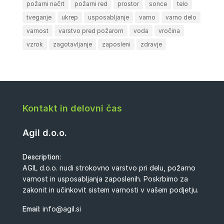
požarni načrt
požarni red
prostor
sonce
telo
tveganje
ukrep
usposabljanje
varno
varno delo
varnost
varstvo pred požarom
voda
vročina
vzrok
zagotavljanje
zaposleni
zdravje
Kontakt in delovni čas
Agil d.o.o.
Description:
AGIL d.o.o. nudi strokovno varstvo pri delu, požarno
varnost in usposabljanja zaposlenih. Poskrbimo za
zakonit in učinkovit sistem varnosti v vašem podjetju.
Email:
info@agil.si