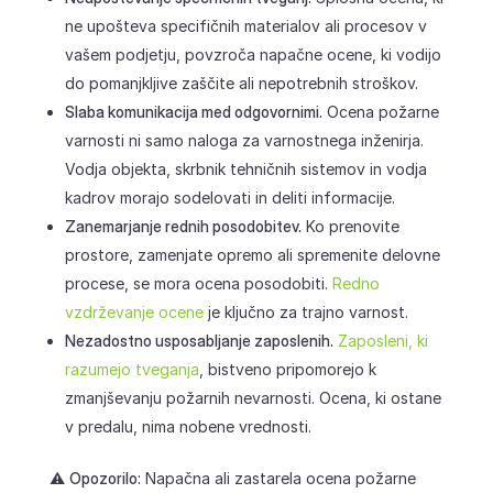
ne upošteva specifičnih materialov ali procesov v
vašem podjetju, povzroča napačne ocene, ki vodijo
do pomanjkljive zaščite ali nepotrebnih stroškov.
Slaba komunikacija med odgovornimi.
Ocena požarne
varnosti ni samo naloga za varnostnega inženirja.
Vodja objekta, skrbnik tehničnih sistemov in vodja
kadrov morajo sodelovati in deliti informacije.
Zanemarjanje rednih posodobitev.
Ko prenovite
prostore, zamenjate opremo ali spremenite delovne
procese, se mora ocena posodobiti.
Redno
vzdrževanje ocene
je ključno za trajno varnost.
Nezadostno usposabljanje zaposlenih.
Zaposleni, ki
razumejo tveganja
, bistveno pripomorejo k
zmanjševanju požarnih nevarnosti. Ocena, ki ostane
v predalu, nima nobene vrednosti.
⚠️
Opozorilo:
Napačna ali zastarela ocena požarne