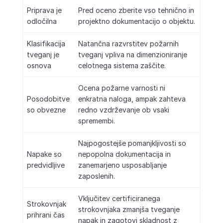
Priprava je
Pred oceno zberite vso tehnično in
odločilna
projektno dokumentacijo o objektu.
Klasifikacija
Natančna razvrstitev požarnih
tveganj je
tveganj vpliva na dimenzioniranje
osnova
celotnega sistema zaščite.
Ocena požarne varnosti ni
Posodobitve
enkratna naloga, ampak zahteva
so obvezne
redno vzdrževanje ob vsaki
spremembi.
Najpogostejše pomanjkljivosti so
Napake so
nepopolna dokumentacija in
predvidljive
zanemarjeno usposabljanje
zaposlenih.
Vključitev certificiranega
Strokovnjak
strokovnjaka zmanjša tveganje
prihrani čas
napak in zagotovi skladnost z