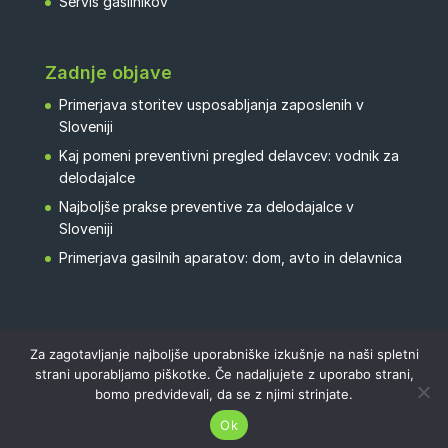
Servis gasilnikov
Zadnje objave
Primerjava storitev usposabljanja zaposlenih v
Sloveniji
Kaj pomeni preventivni pregled delavcev: vodnik za
delodajalce
Najboljše prakse preventive za delodajalce v
Sloveniji
Primerjava gasilnih aparatov: dom, avto in delavnica
Za zagotavljanje najboljše uporabniške izkušnje na naši spletni
strani uporabljamo piškotke. Če nadaljujete z uporabo strani,
bomo predvidevali, da se z njimi strinjate.
Ok
Copyright © Agil d.o.o. 2025