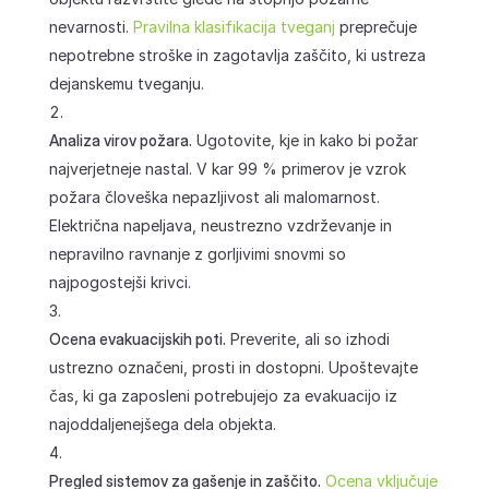
nevarnosti.
Pravilna klasifikacija tveganj
preprečuje
nepotrebne stroške in zagotavlja zaščito, ki ustreza
dejanskemu tveganju.
Analiza virov požara.
Ugotovite, kje in kako bi požar
najverjetneje nastal. V kar 99 % primerov je vzrok
požara človeška nepazljivost ali malomarnost.
Električna napeljava, neustrezno vzdrževanje in
nepravilno ravnanje z gorljivimi snovmi so
najpogostejši krivci.
Ocena evakuacijskih poti.
Preverite, ali so izhodi
ustrezno označeni, prosti in dostopni. Upoštevajte
čas, ki ga zaposleni potrebujejo za evakuacijo iz
najoddaljenejšega dela objekta.
Pregled sistemov za gašenje in zaščito.
Ocena vključuje