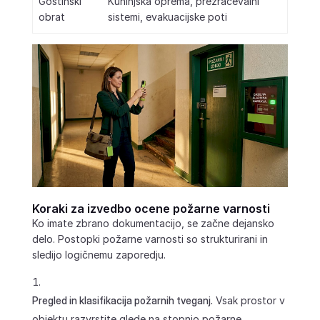
Gostinski
Kuhinjska oprema, prezračevalni
obrat
sistemi, evakuacijske poti
Koraki za izvedbo ocene požarne varnosti
Ko imate zbrano dokumentacijo, se začne dejansko
delo. Postopki požarne varnosti so strukturirani in
sledijo logičnemu zaporedju.
Pregled in klasifikacija požarnih tveganj.
Vsak prostor v
objektu razvrstite glede na stopnjo požarne