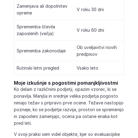
Zamenjava ali dopolnitev
V roku 30 dni
opreme
Sprememba števila
V roku 60 dni
zaposlenih (večja)
Ob uveljavitvi novih
Sprememba zakonodaje
predpisov
Rutinski letni pregled
Vsako leto
Moje izkušnje s pogostimi pomanjkljivostmi
Ko delam z različnimi podjetji, opazim vzorec, ki se
ponavlja. Manjša in srednje velika podjetja pogosto
nimajo težav s pripravo prve ocene. Težave nastopijo
pozneje, ko se podjetje razvija, prostori se spremenijo
in zaposleni zamenjajo, ocena pa ostane enaka kot
pred leti.
V svoji praksi sem videl objekte, kjer so evakuacijske