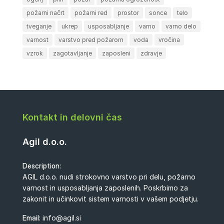
požarni načrt
požarni red
prostor
sonce
telo
tveganje
ukrep
usposabljanje
varno
varno delo
varnost
varstvo pred požarom
voda
vročina
vzrok
zagotavljanje
zaposleni
zdravje
Kontakt in delovni čas
Agil d.o.o.
Description:
AGIL d.o.o. nudi strokovno varstvo pri delu, požarno
varnost in usposabljanja zaposlenih. Poskrbimo za
zakonit in učinkovit sistem varnosti v vašem podjetju.
Email:
info@agil.si