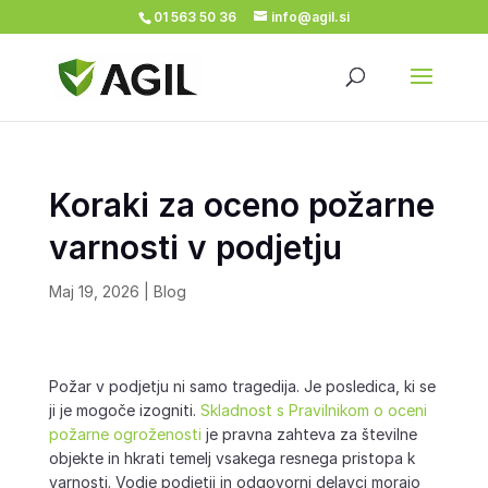
01 563 50 36
info@agil.si
Koraki za oceno požarne
varnosti v podjetju
Maj 19, 2026
|
Blog
Požar v podjetju ni samo tragedija. Je posledica, ki se
ji je mogoče izogniti.
Skladnost s Pravilnikom o oceni
požarne ogroženosti
je pravna zahteva za številne
objekte in hkrati temelj vsakega resnega pristopa k
varnosti. Vodje podjetij in odgovorni delavci morajo