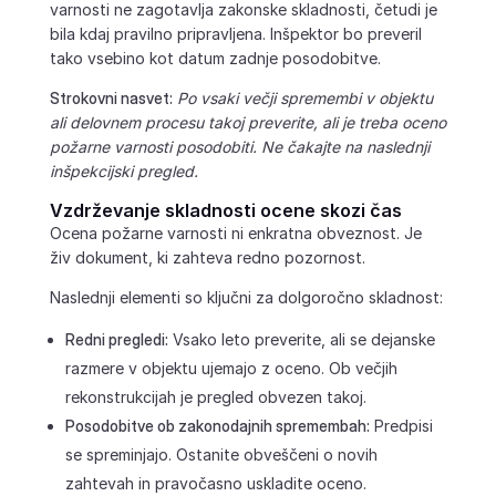
varnosti ne zagotavlja zakonske skladnosti, četudi je
bila kdaj pravilno pripravljena. Inšpektor bo preveril
tako vsebino kot datum zadnje posodobitve.
Strokovni nasvet:
Po vsaki večji spremembi v objektu
ali delovnem procesu takoj preverite, ali je treba oceno
požarne varnosti posodobiti. Ne čakajte na naslednji
inšpekcijski pregled.
Vzdrževanje skladnosti ocene skozi čas
Ocena požarne varnosti ni enkratna obveznost. Je
živ dokument, ki zahteva redno pozornost.
Naslednji elementi so ključni za dolgoročno skladnost:
Redni pregledi:
Vsako leto preverite, ali se dejanske
razmere v objektu ujemajo z oceno. Ob večjih
rekonstrukcijah je pregled obvezen takoj.
Posodobitve ob zakonodajnih spremembah:
Predpisi
se spreminjajo. Ostanite obveščeni o novih
zahtevah in pravočasno uskladite oceno.