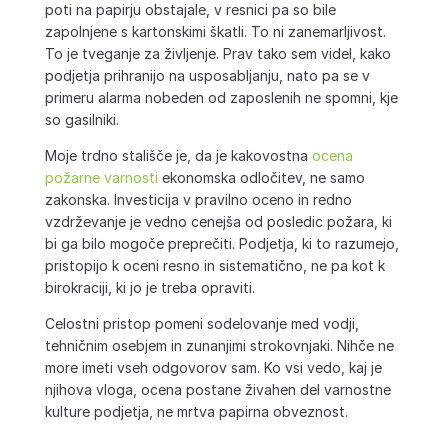
poti na papirju obstajale, v resnici pa so bile
zapolnjene s kartonskimi škatli. To ni zanemarljivost.
To je tveganje za življenje. Prav tako sem videl, kako
podjetja prihranijo na usposabljanju, nato pa se v
primeru alarma nobeden od zaposlenih ne spomni, kje
so gasilniki.
Moje trdno stališče je, da je kakovostna
ocena
požarne varnosti
ekonomska odločitev, ne samo
zakonska. Investicija v pravilno oceno in redno
vzdrževanje je vedno cenejša od posledic požara, ki
bi ga bilo mogoče preprečiti. Podjetja, ki to razumejo,
pristopijo k oceni resno in sistematično, ne pa kot k
birokraciji, ki jo je treba opraviti.
Celostni pristop pomeni sodelovanje med vodji,
tehničnim osebjem in zunanjimi strokovnjaki. Nihče ne
more imeti vseh odgovorov sam. Ko vsi vedo, kaj je
njihova vloga, ocena postane živahen del varnostne
kulture podjetja, ne mrtva papirna obveznost.