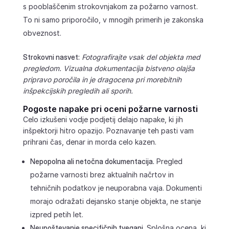
s pooblaščenim strokovnjakom za požarno varnost.
To ni samo priporočilo, v mnogih primerih je zakonska
obveznost.
Strokovni nasvet:
Fotografirajte vsak del objekta med
pregledom. Vizualna dokumentacija bistveno olajša
pripravo poročila in je dragocena pri morebitnih
inšpekcijskih pregledih ali sporih.
Pogoste napake pri oceni požarne varnosti
Celo izkušeni vodje podjetij delajo napake, ki jih
inšpektorji hitro opazijo. Poznavanje teh pasti vam
prihrani čas, denar in morda celo kazen.
Nepopolna ali netočna dokumentacija.
Pregled
požarne varnosti brez aktualnih načrtov in
tehničnih podatkov je neuporabna vaja. Dokumenti
morajo odražati dejansko stanje objekta, ne stanje
izpred petih let.
Neupoštevanje specifičnih tveganj.
Splošna ocena, ki