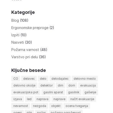
Kategorije
Blog
(108)
Ergonomske preproge
(2)
Izpiti
(10)
Nasveti
(30)
Požarna varnost
(48)
Varstvo pri delu
(36)
Ključne besede
CO
delavec
delo
delodajalec
delovno mesto
delovno okolje
detektor
dim
dom
evakuacija
evakuacijska pot
gasilni aparat
gasilnik
gašenje
izjava
led
naprava
naprave
načrt evakuacije
nevarnost
nezgoda
objekt
ocena tveganja
ogenj
plin
požar
požarna ogroženost