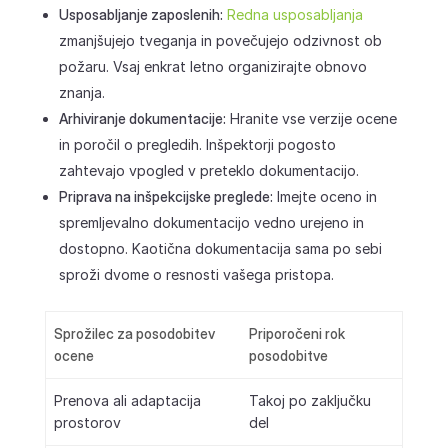
Usposabljanje zaposlenih:
Redna usposabljanja
zmanjšujejo tveganja in povečujejo odzivnost ob
požaru. Vsaj enkrat letno organizirajte obnovo
znanja.
Arhiviranje dokumentacije:
Hranite vse verzije ocene
in poročil o pregledih. Inšpektorji pogosto
zahtevajo vpogled v preteklo dokumentacijo.
Priprava na inšpekcijske preglede:
Imejte oceno in
spremljevalno dokumentacijo vedno urejeno in
dostopno. Kaotična dokumentacija sama po sebi
sproži dvome o resnosti vašega pristopa.
Sprožilec za posodobitev
Priporočeni rok
ocene
posodobitve
Prenova ali adaptacija
Takoj po zaključku
prostorov
del