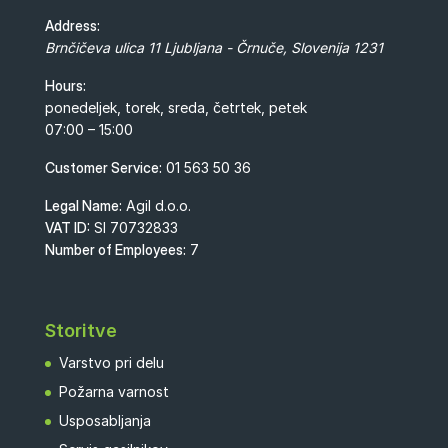
Address:
Brnčičeva ulica 11
Ljubljana - Črnuče
,
Slovenija
1231
Hours:
ponedeljek, torek, sreda, četrtek, petek
07:00 – 15:00
Customer Service:
01 563 50 36
Legal Name:
Agil d.o.o.
VAT ID:
SI 70732833
Number of Employees:
7
Storitve
Varstvo pri delu
Požarna varnost
Usposabljanja