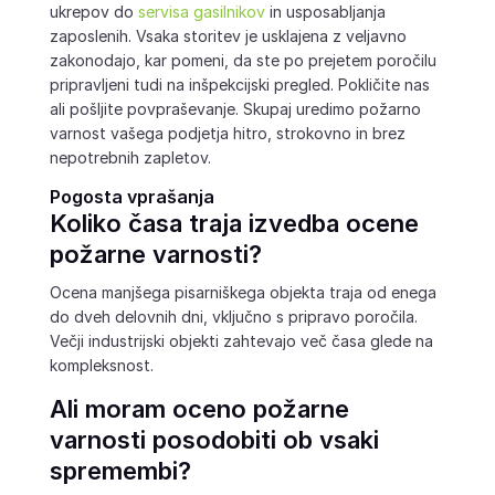
ukrepov do
servisa gasilnikov
in usposabljanja
zaposlenih. Vsaka storitev je usklajena z veljavno
zakonodajo, kar pomeni, da ste po prejetem poročilu
pripravljeni tudi na inšpekcijski pregled. Pokličite nas
ali pošljite povpraševanje. Skupaj uredimo požarno
varnost vašega podjetja hitro, strokovno in brez
nepotrebnih zapletov.
Pogosta vprašanja
Koliko časa traja izvedba ocene
požarne varnosti?
Ocena manjšega pisarniškega objekta traja od enega
do dveh delovnih dni, vključno s pripravo poročila.
Večji industrijski objekti zahtevajo več časa glede na
kompleksnost.
Ali moram oceno požarne
varnosti posodobiti ob vsaki
spremembi?